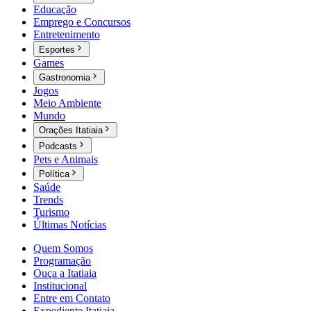
Educação
Emprego e Concursos
Entretenimento
Esportes
Games
Gastronomia
Jogos
Meio Ambiente
Mundo
Orações Itatiaia
Podcasts
Pets e Animais
Política
Saúde
Trends
Turismo
Últimas Notícias
Quem Somos
Programação
Ouça a Itatiaia
Institucional
Entre em Contato
Expediente Itatiaia