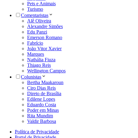
Pets e Animais
Turismo
Comentaristas
Alê Oliveira
Alexandre Simões
Edu Panzi
Emerson Romano
Fabrício
João Vitor Xavier
Marques
Nathália Fiuza
Thiago Reis
Wellington Campos
Colunistas
Bertha Maakaroun
Ciro Dias Reis
Direto de Brasília
Edilene Lopes
Eduardo Costa
Poder em Minas
Rita Mundim
Valdir Barbosa
Política de Privacidade
Portal de Privacidade