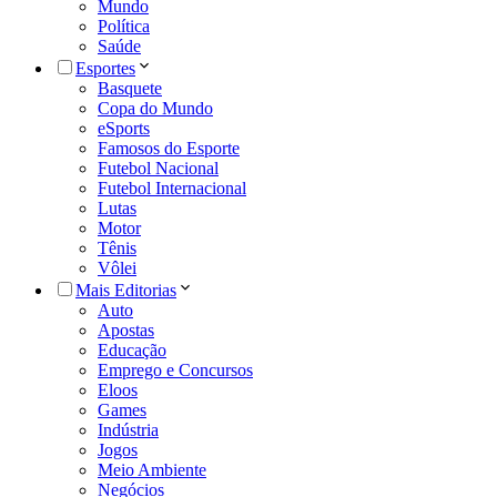
Mundo
Política
Saúde
Esportes
Basquete
Copa do Mundo
eSports
Famosos do Esporte
Futebol Nacional
Futebol Internacional
Lutas
Motor
Tênis
Vôlei
Mais Editorias
Auto
Apostas
Educação
Emprego e Concursos
Eloos
Games
Indústria
Jogos
Meio Ambiente
Negócios