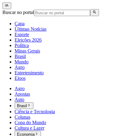
Buscar no portal
Capa
Últimas Notícias
Esporte
Eleições 2026
Política
Minas Gerais
Brasil
Mundo
Agro
Entretenimento
Eloos
Agro
Apostas
Auto
Brasil
Ciência e Tecnologia
Colunas
Copa do Mundo
Cultura e Lazer
Economia