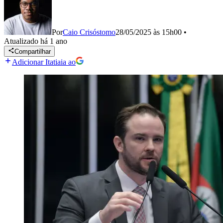
Por
Caio Crisóstomo
28/05/2025 às 15h00
•
Atualizado
há 1 ano
Compartilhar
Adicionar Itatiaia ao