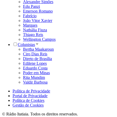
Alexandre Simões
Edu Panzi
Emerson Romano
Fabrício
João Vitor Xavier
Marques
Nathália Fiuza
Thiago Reis
Wellington Campos
Colunistas
Bertha Maakaroun
Ciro Dias Reis
Direto de Brasília
Edilene Lopes
Eduardo Costa
Poder em Minas
Rita Mundim
Valdir Barbosa
Política de Privacidade
Portal de Privacidade
Política de Cookies
Gestão de Cookies
© Rádio Itatiaia. Todos os direitos reservados.