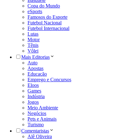
Basquete
Copa do Mundo
eSports
Famosos do Esporte
Futebol Nacional
Futebol Internacional
Lutas
Motor
Tênis
Vôlei
Mais Editorias
Auto
Apostas
Educação
Emprego e Concursos
Eloos
Games
Indústria
Jogos
Meio Ambiente
Negócios
Pets e Animais
Turismo
Comentaristas
Alê Oliveira