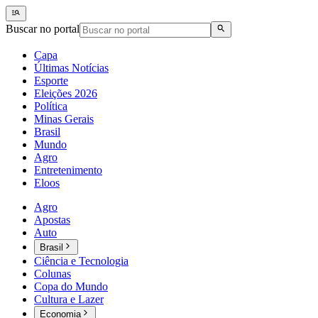
Buscar no portal
Capa
Últimas Notícias
Esporte
Eleições 2026
Política
Minas Gerais
Brasil
Mundo
Agro
Entretenimento
Eloos
Agro
Apostas
Auto
Brasil
Ciência e Tecnologia
Colunas
Copa do Mundo
Cultura e Lazer
Economia