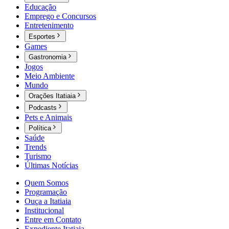
Educação
Emprego e Concursos
Entretenimento
Esportes
Games
Gastronomia
Jogos
Meio Ambiente
Mundo
Orações Itatiaia
Podcasts
Pets e Animais
Política
Saúde
Trends
Turismo
Últimas Notícias
Quem Somos
Programação
Ouça a Itatiaia
Institucional
Entre em Contato
Expediente Itatiaia