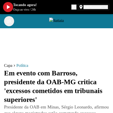
Tocando agora!
Belo Horizonte
Ouça ao vivo
/
24h
Capa
Política
Em evento com Barroso,
presidente da OAB-MG critica
'excessos cometidos em tribunais
superiores'
Presidente da OAB em Minas, Sérgio Leonardo, afirmou