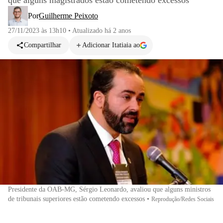
que alguns magistrados estão cometendo excessos
Por
Guilherme Peixoto
27/11/2023 às 13h10
•
Atualizado
há 2 anos
Compartilhar
Adicionar Itatiaia ao
Presidente da OAB-MG, Sérgio Leonardo, avaliou que alguns ministros
de tribunais superiores estão cometendo excessos
•
Reprodução/Redes Sociais