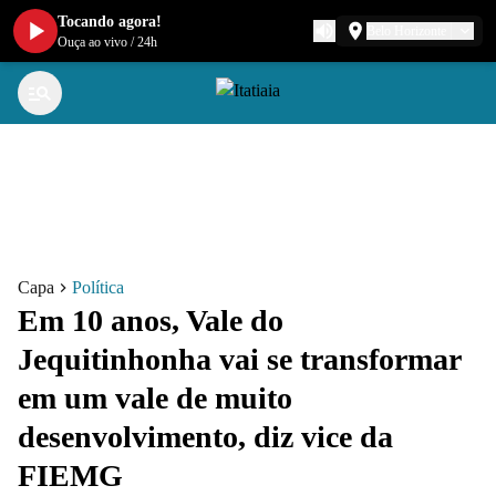
Tocando agora!
Belo Horizonte
Ouça ao vivo
/
24h
Capa
Política
Em 10 anos, Vale do
Jequitinhonha vai se transformar
em um vale de muito
desenvolvimento, diz vice da
FIEMG