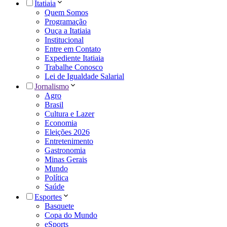
Itatiaia
Quem Somos
Programação
Ouça a Itatiaia
Institucional
Entre em Contato
Expediente Itatiaia
Trabalhe Conosco
Lei de Igualdade Salarial
Jornalismo
Agro
Brasil
Cultura e Lazer
Economia
Eleições 2026
Entretenimento
Gastronomia
Minas Gerais
Mundo
Política
Saúde
Esportes
Basquete
Copa do Mundo
eSports