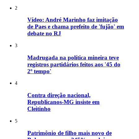
2
Vídeo: André Marinho faz imitação
de Paes e chama prefeito de 'fujão' em
debate no RJ
3
Madrugada na política mineira teve
registros partidários feitos aos '45 do
2º tempo'
4
Contra direção nacional,
Republicanos-MG insiste em
Cleitinho
5
Patrimônio de filho mais novo de