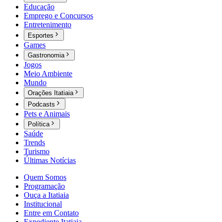
Educação
Emprego e Concursos
Entretenimento
Esportes
Games
Gastronomia
Jogos
Meio Ambiente
Mundo
Orações Itatiaia
Podcasts
Pets e Animais
Política
Saúde
Trends
Turismo
Últimas Notícias
Quem Somos
Programação
Ouça a Itatiaia
Institucional
Entre em Contato
Expediente Itatiaia