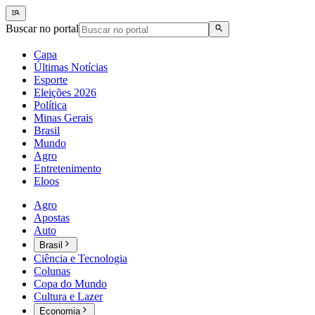
Buscar no portal
Capa
Últimas Notícias
Esporte
Eleições 2026
Política
Minas Gerais
Brasil
Mundo
Agro
Entretenimento
Eloos
Agro
Apostas
Auto
Brasil
Ciência e Tecnologia
Colunas
Copa do Mundo
Cultura e Lazer
Economia