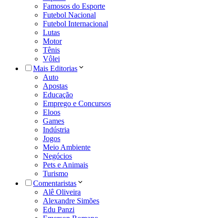
Famosos do Esporte
Futebol Nacional
Futebol Internacional
Lutas
Motor
Tênis
Vôlei
Mais Editorias
Auto
Apostas
Educação
Emprego e Concursos
Eloos
Games
Indústria
Jogos
Meio Ambiente
Negócios
Pets e Animais
Turismo
Comentaristas
Alê Oliveira
Alexandre Simões
Edu Panzi