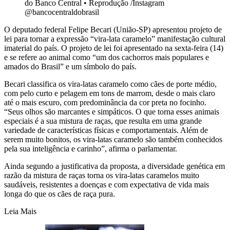
do Banco Central
•
Reprodução /Instagram
@bancocentraldobrasil
O deputado federal Felipe Becari (União-SP) apresentou projeto de
lei para tornar a expressão “vira-lata caramelo” manifestação cultural
imaterial do país. O projeto de lei foi apresentado na sexta-feira (14)
e se refere ao animal como “um dos cachorros mais populares e
amados do Brasil” e um símbolo do país.
Becari classifica os vira-latas caramelo como cães de porte médio,
com pelo curto e pelagem em tons de marrom, desde o mais claro
até o mais escuro, com predominância da cor preta no focinho.
“Seus olhos são marcantes e simpáticos. O que torna esses animais
especiais é a sua mistura de raças, que resulta em uma grande
variedade de características físicas e comportamentais. Além de
serem muito bonitos, os vira-latas caramelo são também conhecidos
pela sua inteligência e carinho”, afirma o parlamentar.
Ainda segundo a justificativa da proposta, a diversidade genética em
razão da mistura de raças torna os vira-latas caramelos muito
saudáveis, resistentes a doenças e com expectativa de vida mais
longa do que os cães de raça pura.
Leia Mais