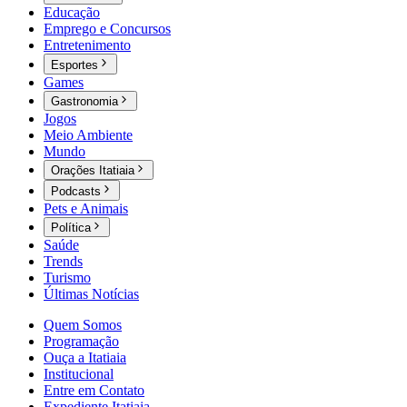
Educação
Emprego e Concursos
Entretenimento
Esportes
Games
Gastronomia
Jogos
Meio Ambiente
Mundo
Orações Itatiaia
Podcasts
Pets e Animais
Política
Saúde
Trends
Turismo
Últimas Notícias
Quem Somos
Programação
Ouça a Itatiaia
Institucional
Entre em Contato
Expediente Itatiaia