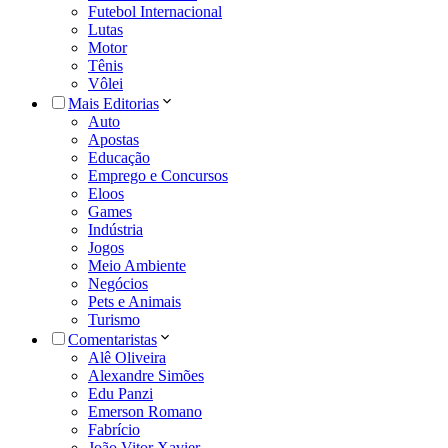
Futebol Internacional
Lutas
Motor
Tênis
Vôlei
Mais Editorias
Auto
Apostas
Educação
Emprego e Concursos
Eloos
Games
Indústria
Jogos
Meio Ambiente
Negócios
Pets e Animais
Turismo
Comentaristas
Alê Oliveira
Alexandre Simões
Edu Panzi
Emerson Romano
Fabrício
João Vitor Xavier