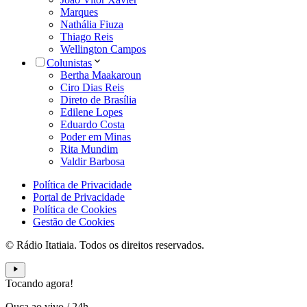
Marques
Nathália Fiuza
Thiago Reis
Wellington Campos
Colunistas
Bertha Maakaroun
Ciro Dias Reis
Direto de Brasília
Edilene Lopes
Eduardo Costa
Poder em Minas
Rita Mundim
Valdir Barbosa
Política de Privacidade
Portal de Privacidade
Política de Cookies
Gestão de Cookies
© Rádio Itatiaia. Todos os direitos reservados.
Tocando agora!
Ouça ao vivo
/
24h