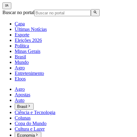
Buscar no portal
Capa
Últimas Notícias
Esporte
Eleições 2026
Política
Minas Gerais
Brasil
Mundo
Agro
Entretenimento
Eloos
Agro
Apostas
Auto
Brasil
Ciência e Tecnologia
Colunas
Copa do Mundo
Cultura e Lazer
Economia