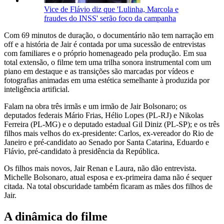
Vice de Flávio diz que 'Lulinha, Marcola e
fraudes do INSS' serão foco da campanha
Com 69 minutos de duração, o documentário não tem narração em
off e a história de Jair é contada por uma sucessão de entrevistas
com familiares e o próprio homenageado pela produção. Em sua
total extensão, o filme tem uma trilha sonora instrumental com um
piano em destaque e as transições são marcadas por vídeos e
fotografias animadas em uma estética semelhante à produzida por
inteligência artificial.
Falam na obra três irmãs e um irmão de Jair Bolsonaro; os
deputados federais Mário Frias, Hélio Lopes (PL-RJ) e Nikolas
Ferreira (PL-MG) e o deputado estadual Gil Diniz (PL-SP); e os três
filhos mais velhos do ex-presidente: Carlos, ex-vereador do Rio de
Janeiro e pré-candidato ao Senado por Santa Catarina, Eduardo e
Flávio, pré-candidato à presidência da República.
Os filhos mais novos, Jair Renan e Laura, não dão entrevista.
Michelle Bolsonaro, atual esposa e ex-primeira dama não é sequer
citada. Na total obscuridade também ficaram as mães dos filhos de
Jair.
A dinâmica do filme