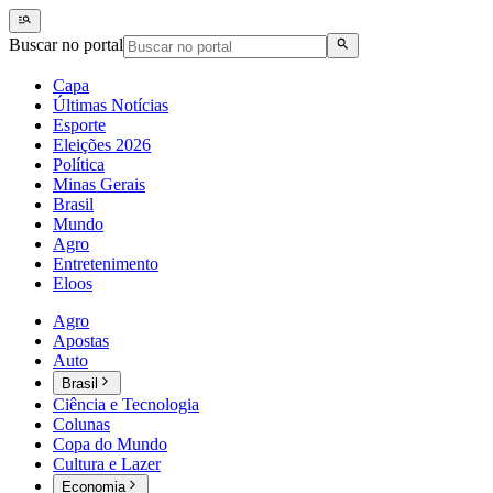
Buscar no portal
Capa
Últimas Notícias
Esporte
Eleições 2026
Política
Minas Gerais
Brasil
Mundo
Agro
Entretenimento
Eloos
Agro
Apostas
Auto
Brasil
Ciência e Tecnologia
Colunas
Copa do Mundo
Cultura e Lazer
Economia