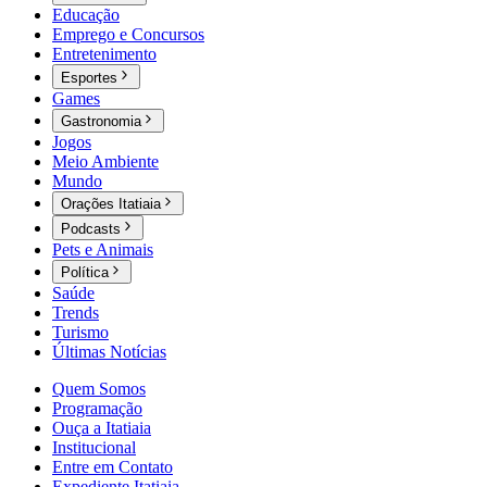
Educação
Emprego e Concursos
Entretenimento
Esportes
Games
Gastronomia
Jogos
Meio Ambiente
Mundo
Orações Itatiaia
Podcasts
Pets e Animais
Política
Saúde
Trends
Turismo
Últimas Notícias
Quem Somos
Programação
Ouça a Itatiaia
Institucional
Entre em Contato
Expediente Itatiaia