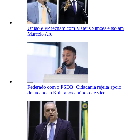
União e PP fecham com Mateus Simões e isolam
Marcelo Aro
Federado com o PSDB, Cidadania rejeita apoio
de tucanos a Kalil após anúncio de vice