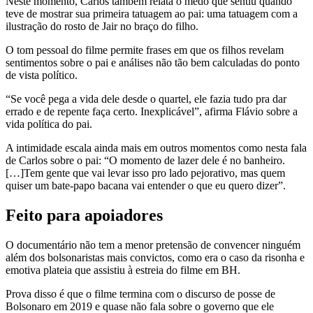
Neste momento, Carlos também relata o medo que sentiu quando
teve de mostrar sua primeira tatuagem ao pai: uma tatuagem com a
ilustração do rosto de Jair no braço do filho.
O tom pessoal do filme permite frases em que os filhos revelam
sentimentos sobre o pai e análises não tão bem calculadas do ponto
de vista político.
“Se você pega a vida dele desde o quartel, ele fazia tudo pra dar
errado e de repente faça certo. Inexplicável”, afirma Flávio sobre a
vida política do pai.
A intimidade escala ainda mais em outros momentos como nesta fala
de Carlos sobre o pai: “O momento de lazer dele é no banheiro.
[…]Tem gente que vai levar isso pro lado pejorativo, mas quem
quiser um bate-papo bacana vai entender o que eu quero dizer”.
Feito para apoiadores
O documentário não tem a menor pretensão de convencer ninguém
além dos bolsonaristas mais convictos, como era o caso da risonha e
emotiva plateia que assistiu à estreia do filme em BH.
Prova disso é que o filme termina com o discurso de posse de
Bolsonaro em 2019 e quase não fala sobre o governo que ele