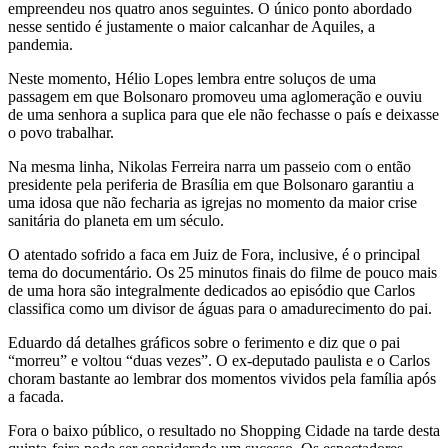
empreendeu nos quatro anos seguintes. O único ponto abordado
nesse sentido é justamente o maior calcanhar de Aquiles, a
pandemia.
Neste momento, Hélio Lopes lembra entre soluços de uma
passagem em que Bolsonaro promoveu uma aglomeração e ouviu
de uma senhora a suplica para que ele não fechasse o país e deixasse
o povo trabalhar.
Na mesma linha, Nikolas Ferreira narra um passeio com o então
presidente pela periferia de Brasília em que Bolsonaro garantiu a
uma idosa que não fecharia as igrejas no momento da maior crise
sanitária do planeta em um século.
O atentado sofrido a faca em Juiz de Fora, inclusive, é o principal
tema do documentário. Os 25 minutos finais do filme de pouco mais
de uma hora são integralmente dedicados ao episódio que Carlos
classifica como um divisor de águas para o amadurecimento do pai.
Eduardo dá detalhes gráficos sobre o ferimento e diz que o pai
“morreu” e voltou “duas vezes”. O ex-deputado paulista e o Carlos
choram bastante ao lembrar dos momentos vividos pela família após
a facada.
Fora o baixo público, o resultado no Shopping Cidade na tarde desta