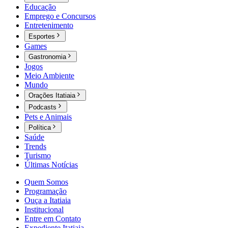
Educação
Emprego e Concursos
Entretenimento
Esportes
Games
Gastronomia
Jogos
Meio Ambiente
Mundo
Orações Itatiaia
Podcasts
Pets e Animais
Política
Saúde
Trends
Turismo
Últimas Notícias
Quem Somos
Programação
Ouça a Itatiaia
Institucional
Entre em Contato
Expediente Itatiaia