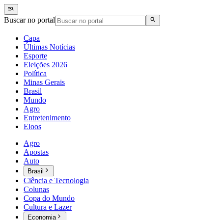
Buscar no portal
Capa
Últimas Notícias
Esporte
Eleições 2026
Política
Minas Gerais
Brasil
Mundo
Agro
Entretenimento
Eloos
Agro
Apostas
Auto
Brasil
Ciência e Tecnologia
Colunas
Copa do Mundo
Cultura e Lazer
Economia