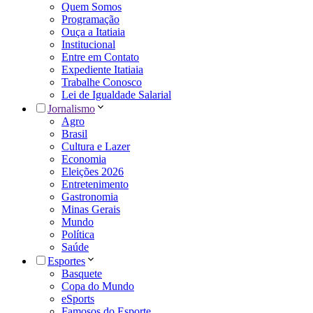
Quem Somos
Programação
Ouça a Itatiaia
Institucional
Entre em Contato
Expediente Itatiaia
Trabalhe Conosco
Lei de Igualdade Salarial
Jornalismo
Agro
Brasil
Cultura e Lazer
Economia
Eleições 2026
Entretenimento
Gastronomia
Minas Gerais
Mundo
Política
Saúde
Esportes
Basquete
Copa do Mundo
eSports
Famosos do Esporte