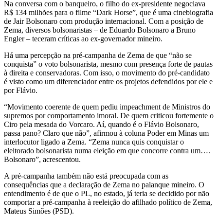
Na conversa com o banqueiro, o filho do ex-presidente negociava
R$ 134 milhões para o filme “Dark Horse”, que é uma cinebiografia
de Jair Bolsonaro com produção internacional. Com a posição de
Zema, diversos bolsonaristas – de Eduardo Bolsonaro a Bruno
Engler – teceram críticas ao ex-governador mineiro.
Há uma percepção na pré-campanha de Zema de que “não se
conquista” o voto bolsonarista, mesmo com presença forte de pautas
à direita e conservadoras. Com isso, o movimento do pré-candidato
é visto como um diferenciador entre os projetos defendidos por ele e
por Flávio.
“Movimento coerente de quem pediu impeachment de Ministros do
supremos por comportamento imoral. De quem criticou fortemente o
Ciro pela mesada do Vorcaro. Aí, quando é o Flávio Bolsonaro,
passa pano? Claro que não”, afirmou à coluna Poder em Minas um
interlocutor ligado a Zema. “Zema nunca quis conquistar o
eleitorado bolsonarista numa eleição em que concorre contra um….
Bolsonaro”, acrescentou.
A pré-campanha também não está preocupada com as
consequências que a declaração de Zema no palanque mineiro. O
entendimento é de que o PL, no estado, já teria se decidido por não
comportar a pré-campanha à reeleição do afilhado político de Zema,
Mateus Simões (PSD).