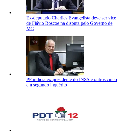
Ex-deputado Charlles Evangelista deve ser vice
de Flávio Roscoe na disputa pelo Governo de
MG
PF indicia ex-presidente do INSS e outros cinco
em segundo inquérito