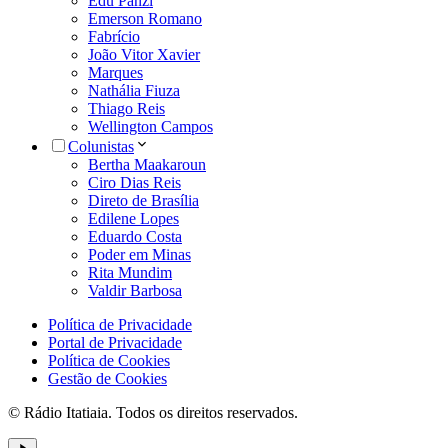
Edu Panzi
Emerson Romano
Fabrício
João Vitor Xavier
Marques
Nathália Fiuza
Thiago Reis
Wellington Campos
Colunistas
Bertha Maakaroun
Ciro Dias Reis
Direto de Brasília
Edilene Lopes
Eduardo Costa
Poder em Minas
Rita Mundim
Valdir Barbosa
Política de Privacidade
Portal de Privacidade
Política de Cookies
Gestão de Cookies
© Rádio Itatiaia. Todos os direitos reservados.