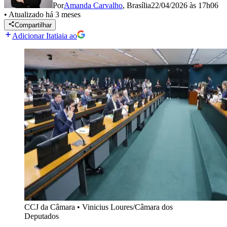
Por
Amanda Carvalho
,
Brasília
22/04/2026 às 17h06
•
Atualizado
há 3 meses
Compartilhar
Adicionar Itatiaia ao
CCJ da Câmara
•
Vinicius Loures/Câmara dos
Deputados