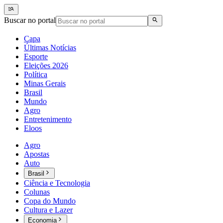
Buscar no portal
Capa
Últimas Notícias
Esporte
Eleições 2026
Política
Minas Gerais
Brasil
Mundo
Agro
Entretenimento
Eloos
Agro
Apostas
Auto
Brasil
Ciência e Tecnologia
Colunas
Copa do Mundo
Cultura e Lazer
Economia