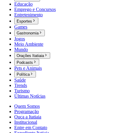
Educação
Emprego e Concursos
Entretenimento
Esportes
Games
Gastronomia
Jogos
Meio Ambiente
Mundo
Orações Itatiaia
Podcasts
Pets e Animais
Política
Saúde
Trends
Turismo
Últimas Notícias
Quem Somos
Programação
Ouça a Itatiaia
Institucional
Entre em Contato
Expediente Itatiaia