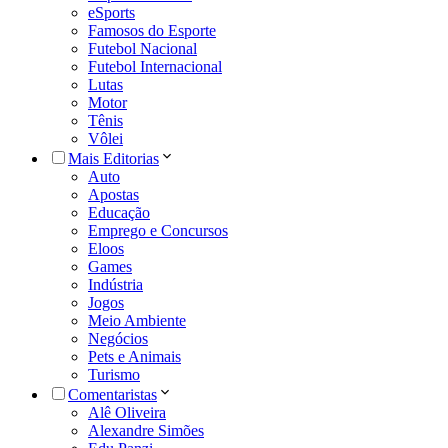
eSports
Famosos do Esporte
Futebol Nacional
Futebol Internacional
Lutas
Motor
Tênis
Vôlei
Mais Editorias
Auto
Apostas
Educação
Emprego e Concursos
Eloos
Games
Indústria
Jogos
Meio Ambiente
Negócios
Pets e Animais
Turismo
Comentaristas
Alê Oliveira
Alexandre Simões