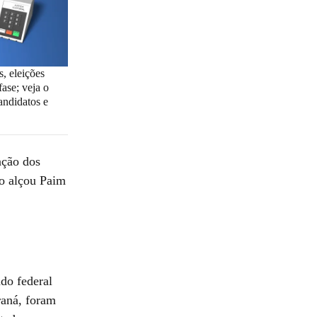
, eleições
ase; veja o
andidatos e
ação dos
do alçou Paim
ado federal
raná, foram