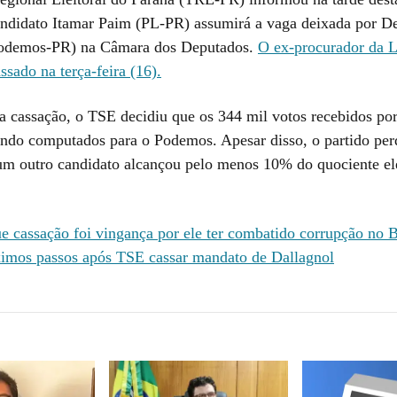
andidato Itamar Paim (PL-PR) assumirá a vaga deixada por De
Podemos-PR) na Câmara dos Deputados.
O ex-procurador da L
sado na terça-feira (16).
cassação, o TSE decidiu que os 344 mil votos recebidos por
ndo computados para o Podemos. Apesar disso, o partido per
m outro candidato alcançou pelo menos 10% do quociente ele
ue cassação foi vingança por ele ter combatido corrupção no B
imos passos após TSE cassar mandato de Dallagnol