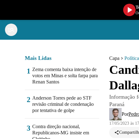
T
Ou
Mais Lidas
Capa
Política
Candi
Zema comenta baixa intenção de
1
votos em Minas e solta farpa para
Dalla
Renan Santos
Informação fo
Anderson Torres pede ao STF
2
Paraná
revisão criminal de condenação
por tentativa de golpe
Por
Pedr
17/05/2023 às 1
Contra direção nacional,
3
Republicanos-MG insiste em
Compartilh
Cleitinho