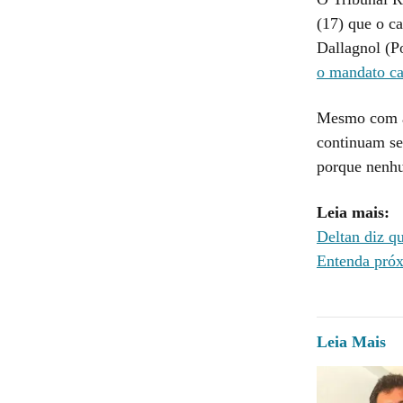
(17) que o c
Dallagnol (
o mandato cas
Mesmo com a 
continuam se
porque nenhu
Leia mais:
Deltan diz q
Entenda próx
Leia Mais