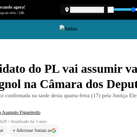
ocando agora!
Belo Horizonte
ça ao vivo
/
24h
dato do PL vai assumir v
gnol na Câmara dos Depu
i confirmada na tarde desta quarta-feira (17) pela Justiça Ele
o Augusto Figueiredo
7h29
•
Atualizado
há 3 anos
ar
Adicionar Itatiaia ao