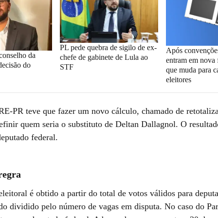
PL pede quebra de sigilo de ex-
Após convenções
conselho da
chefe de gabinete de Lula ao
entram em nova f
decisão do
STF
que muda para c
eleitores
TRE-PR teve que fazer um novo cálculo, chamado de retotaliz
efinir quem seria o substituto de Deltan Dallagnol. O resulta
deputado federal.
regra
leitoral é obtido a partir do total de votos válidos para deput
do dividido pelo número de vagas em disputa. No caso do Pa