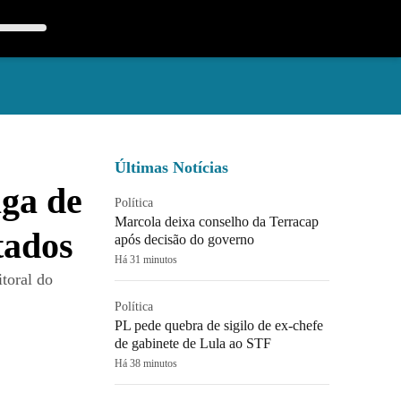
Últimas Notícias
aga de
Política
Marcola deixa conselho da Terracap
tados
após decisão do governo
Há 31 minutos
itoral do
Política
PL pede quebra de sigilo de ex-chefe
de gabinete de Lula ao STF
Há 38 minutos