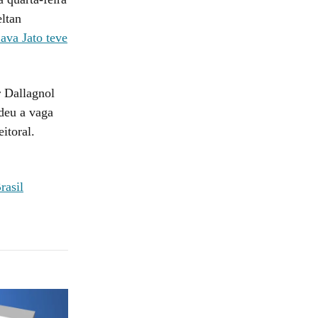
ltan
ava Jato teve
 Dallagnol
deu a vaga
itoral.
rasil