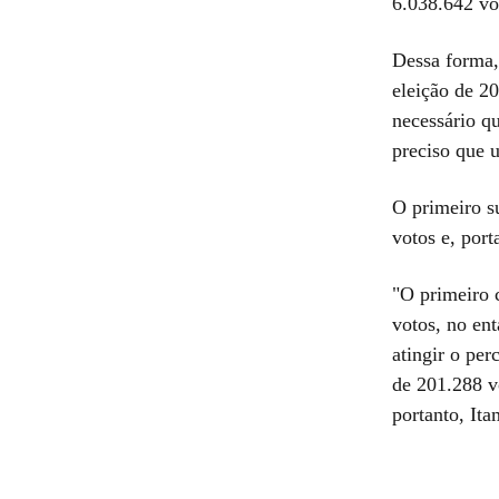
6.038.642 vo
Dessa forma, 
eleição de 20
necessário qu
preciso que 
O primeiro s
votos e, port
"O primeiro 
votos, no en
atingir o per
de 201.288 vo
portanto, It