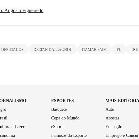
ro Augusto Figueiredo
 DEPUTADOS
DELTAN DALLAGNOL
ITAMAR PAIM
PL
TRE
JORNALISMO
ESPORTES
MAIS EDITORI
gro
Basquete
Auto
rasil
Copa do Mundo
Apostas
ultura e Lazer
eSports
Educação
conomia
Famosos do Esporte
Emprego e Concur