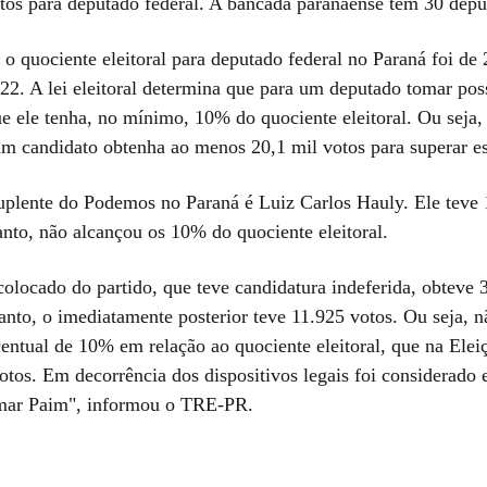
tos para deputado federal. A bancada paranaense tem 30 depu
o quociente eleitoral para deputado federal no Paraná foi de 
22. A lei eleitoral determina que para um deputado tomar pos
e ele tenha, no mínimo, 10% do quociente eleitoral. Ou seja,
um candidato obtenha ao menos 20,1 mil votos para superar es
uplente do Podemos no Paraná é Luiz Carlos Hauly. Ele teve 
anto, não alcançou os 10% do quociente eleitoral.
colocado do partido, que teve candidatura indeferida, obteve 
tanto, o imediatamente posterior teve 11.925 votos. Ou seja, 
centual de 10% em relação ao quociente eleitoral, que na Elei
tos. Em decorrência dos dispositivos legais foi considerado e
amar Paim", informou o TRE-PR.