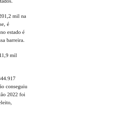
tados.
201,2 mil na
se, é
 no estado é
sa barreira.
11,9 mil
344.917
não conseguiu
ção 2022 foi
leito,