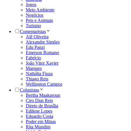
Jogos
Meio Ambiente
Negócios
Pets e Animais
Turismo
Comentaristas
Alê Oliveira
Alexandre Simões
Edu Panzi
Emerson Romano
Fabrício
João Vitor Xavier
Marques
Nathália Fiuza
Thiago Reis
Wellington Campos
Colunistas
Bertha Maakaroun
Ciro Dias Reis
Direto de Brasília
Edilene Lopes
Eduardo Costa
Poder em Minas
Rita Mundim