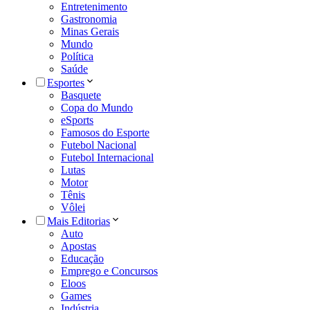
Entretenimento
Gastronomia
Minas Gerais
Mundo
Política
Saúde
Esportes
Basquete
Copa do Mundo
eSports
Famosos do Esporte
Futebol Nacional
Futebol Internacional
Lutas
Motor
Tênis
Vôlei
Mais Editorias
Auto
Apostas
Educação
Emprego e Concursos
Eloos
Games
Indústria