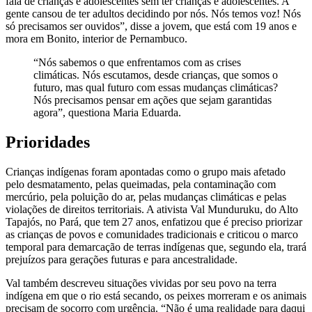
fala de crianças e adolescentes sem ter crianças e adolescentes. A
gente cansou de ter adultos decidindo por nós. Nós temos voz! Nós
só precisamos ser ouvidos”, disse a jovem, que está com 19 anos e
mora em Bonito, interior de Pernambuco.
“Nós sabemos o que enfrentamos com as crises
climáticas. Nós escutamos, desde crianças, que somos o
futuro, mas qual futuro com essas mudanças climáticas?
Nós precisamos pensar em ações que sejam garantidas
agora”, questiona Maria Eduarda.
Prioridades
Crianças indígenas foram apontadas como o grupo mais afetado
pelo desmatamento, pelas queimadas, pela contaminação com
mercúrio, pela poluição do ar, pelas mudanças climáticas e pelas
violações de direitos territoriais. A ativista Val Munduruku, do Alto
Tapajós, no Pará, que tem 27 anos, enfatizou que é preciso priorizar
as crianças de povos e comunidades tradicionais e criticou o marco
temporal para demarcação de terras indígenas que, segundo ela, trará
prejuízos para gerações futuras e para ancestralidade.
Val também descreveu situações vividas por seu povo na terra
indígena em que o rio está secando, os peixes morreram e os animais
precisam de socorro com urgência. “Não é uma realidade para daqui