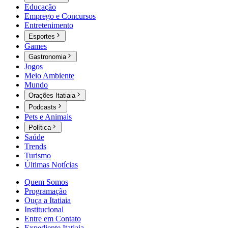
Educação
Emprego e Concursos
Entretenimento
Esportes
Games
Gastronomia
Jogos
Meio Ambiente
Mundo
Orações Itatiaia
Podcasts
Pets e Animais
Política
Saúde
Trends
Turismo
Últimas Notícias
Quem Somos
Programação
Ouça a Itatiaia
Institucional
Entre em Contato
Expediente Itatiaia