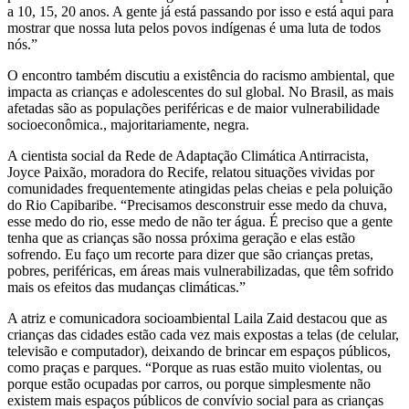
a 10, 15, 20 anos. A gente já está passando por isso e está aqui para
mostrar que nossa luta pelos povos indígenas é uma luta de todos
nós.”
O encontro também discutiu a existência do racismo ambiental, que
impacta as crianças e adolescentes do sul global. No Brasil, as mais
afetadas são as populações periféricas e de maior vulnerabilidade
socioeconômica., majoritariamente, negra.
A cientista social da Rede de Adaptação Climática Antirracista,
Joyce Paixão, moradora do Recife, relatou situações vividas por
comunidades frequentemente atingidas pelas cheias e pela poluição
do Rio Capibaribe. “Precisamos desconstruir esse medo da chuva,
esse medo do rio, esse medo de não ter água. É preciso que a gente
tenha que as crianças são nossa próxima geração e elas estão
sofrendo. Eu faço um recorte para dizer que são crianças pretas,
pobres, periféricas, em áreas mais vulnerabilizadas, que têm sofrido
mais os efeitos das mudanças climáticas.”
A atriz e comunicadora socioambiental Laila Zaid destacou que as
crianças das cidades estão cada vez mais expostas a telas (de celular,
televisão e computador), deixando de brincar em espaços públicos,
como praças e parques. “Porque as ruas estão muito violentas, ou
porque estão ocupadas por carros, ou porque simplesmente não
existem mais espaços públicos de convívio social para as crianças