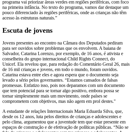
programa vai priorizar áreas verdes em regiões periféricas, com foco
na primeira infância. No texto do programa, vamos dar destaque um
pouco diferenciado às regiões periféricas, onde as crianças não têm
acesso às estruturas naturais.”
Escuta de jovens
Jovens presentes ao encontro na Câmara dos Deputados pediram
para ser ouvidos sobre problemas que os envolvem. A baiana de
Salvador, Catarina Lorenzo, por exemplo, de 16 anos, é ativista e
conselheira do grupo internacional Child Rights Connect, do
Unicef. Ela revelou que, para redação do Comentário Geral 26, mais
de 16 mil crianças e jovens, em todo o mundo, foram ouvidos.
Catarina estava entre eles e agora espera que o documento seja
levado a sério pelos governantes. “Estamos cansados de falsas
promessas. Enfatizo isso, pois nos deparamos com um documento
que tem potencial para se tornar algo positivo, embora possa se
tornar simplesmente mais um movimento, onde países se
comprometem com objetivos, mas não agem em prol destes."
A estudante de relações Internacionais Maria Eduarda Silva, que,
desde os 12 anos, luta pelos direitos de crianças e adolescentes e
pelo clima, argumentou que a juventude tem que estar presente em
espaços de construção e de efetivação de políticas públicas. “Não se