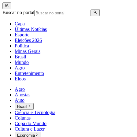
Buscar no portal
Capa
Últimas Notícias
Esporte
Eleições 2026
Política
Minas Gerais
Brasil
Mundo
Agro
Entretenimento
Eloos
Agro
Apostas
Auto
Brasil
Ciência e Tecnologia
Colunas
Copa do Mundo
Cultura e Lazer
Economia