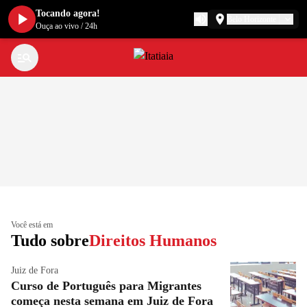
Tocando agora!
Belo Horizonte
Ouça ao vivo
/
24h
Você está em
Tudo sobre
Direitos Humanos
Juiz de Fora
Curso de Português para Migrantes
começa nesta semana em Juiz de Fora