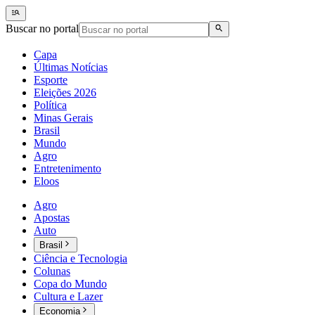
Buscar no portal
Capa
Últimas Notícias
Esporte
Eleições 2026
Política
Minas Gerais
Brasil
Mundo
Agro
Entretenimento
Eloos
Agro
Apostas
Auto
Brasil
Ciência e Tecnologia
Colunas
Copa do Mundo
Cultura e Lazer
Economia