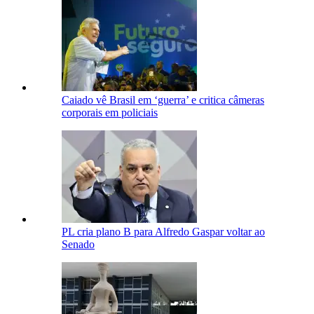
Caiado vê Brasil em ‘guerra’ e critica câmeras
corporais em policiais
PL cria plano B para Alfredo Gaspar voltar ao
Senado