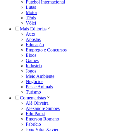
Futebol Internacional
Lutas
Motor
Tênis
Vôlei
Mais Editorias
Auto
Apostas
Educação
Emprego e Concursos
Eloos
Games
Indústria
Jogos
Meio Ambiente
Negócios
Pets e Animais
Turismo
Comentaristas
Alê Oliveira
Alexandre Simões
Edu Panzi
Emerson Romano
Fabrício
João Vitor Xavier