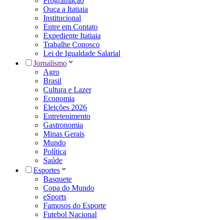
Programação
Ouça a Itatiaia
Institucional
Entre em Contato
Expediente Itatiaia
Trabalhe Conosco
Lei de Igualdade Salarial
Jornalismo
Agro
Brasil
Cultura e Lazer
Economia
Eleições 2026
Entretenimento
Gastronomia
Minas Gerais
Mundo
Política
Saúde
Esportes
Basquete
Copa do Mundo
eSports
Famosos do Esporte
Futebol Nacional