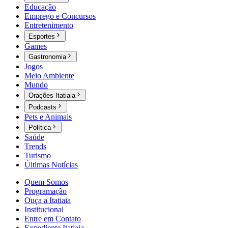
Educação
Emprego e Concursos
Entretenimento
Esportes
Games
Gastronomia
Jogos
Meio Ambiente
Mundo
Orações Itatiaia
Podcasts
Pets e Animais
Política
Saúde
Trends
Turismo
Últimas Notícias
Quem Somos
Programação
Ouça a Itatiaia
Institucional
Entre em Contato
Expediente Itatiaia