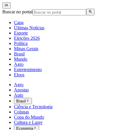
Buscar no portal
Capa
Últimas Notícias
Esporte
Eleições 2026
Política
Minas Gerais
Brasil
Mundo
Agro
Entretenimento
Eloos
Agro
Apostas
Auto
Brasil
Ciência e Tecnologia
Colunas
Copa do Mundo
Cultura e Lazer
Economia