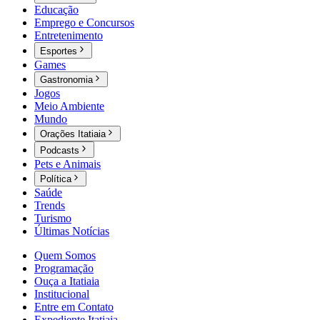
Educação
Emprego e Concursos
Entretenimento
Esportes
Games
Gastronomia
Jogos
Meio Ambiente
Mundo
Orações Itatiaia
Podcasts
Pets e Animais
Política
Saúde
Trends
Turismo
Últimas Notícias
Quem Somos
Programação
Ouça a Itatiaia
Institucional
Entre em Contato
Expediente Itatiaia