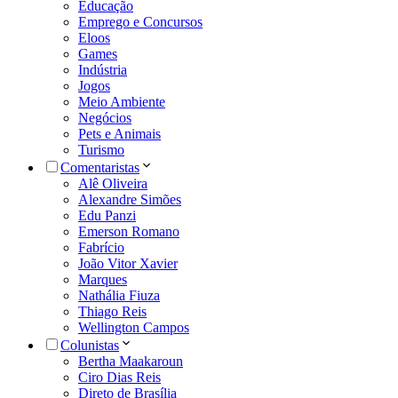
Educação
Emprego e Concursos
Eloos
Games
Indústria
Jogos
Meio Ambiente
Negócios
Pets e Animais
Turismo
Comentaristas
Alê Oliveira
Alexandre Simões
Edu Panzi
Emerson Romano
Fabrício
João Vitor Xavier
Marques
Nathália Fiuza
Thiago Reis
Wellington Campos
Colunistas
Bertha Maakaroun
Ciro Dias Reis
Direto de Brasília