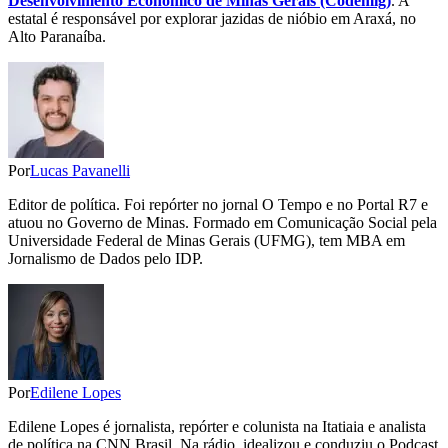
Desenvolvimento Econômico de Minas Gerais (Codemig)
. A
estatal é responsável por explorar jazidas de nióbio em Araxá, no
Alto Paranaíba.
Por
Lucas Pavanelli
Editor de política. Foi repórter no jornal O Tempo e no Portal R7 e
atuou no Governo de Minas. Formado em Comunicação Social pela
Universidade Federal de Minas Gerais (UFMG), tem MBA em
Jornalismo de Dados pelo IDP.
Por
Edilene Lopes
Edilene Lopes é jornalista, repórter e colunista na Itatiaia e analista
de política na CNN Brasil. Na rádio, idealizou e conduziu o Podcast