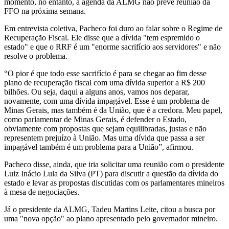
momento, no entanto, a agenda da ALMG não prevê reunião da
FFO na próxima semana.
Em entrevista coletiva, Pacheco foi duro ao falar sobre o Regime de
Recuperação Fiscal. Ele disse que a dívida "tem espremido o
estado" e que o RRF é um "enorme sacrifício aos servidores" e não
resolve o problema.
“O pior é que todo esse sacrifício é para se chegar ao fim desse
plano de recuperação fiscal com uma dívida superior a R$ 200
bilhões. Ou seja, daqui a alguns anos, vamos nos deparar,
novamente, com uma dívida impagável. Esse é um problema de
Minas Gerais, mas também é da União, que é a credora. Meu papel,
como parlamentar de Minas Gerais, é defender o Estado,
obviamente com propostas que sejam equilibradas, justas e não
representem prejuízo à União. Mas uma dívida que passa a ser
impagável também é um problema para a União”, afirmou.
Pacheco disse, ainda, que iria solicitar uma reunião com o presidente
Luiz Inácio Lula da Silva (PT) para discutir a questão da dívida do
estado e levar as propostas discutidas com os parlamentares mineiros
à mesa de negociações.
Já o presidente da ALMG, Tadeu Martins Leite, citou a busca por
uma "nova opção" ao plano apresentado pelo governador mineiro.