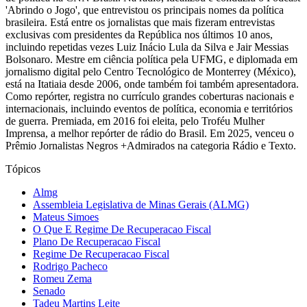
'Abrindo o Jogo', que entrevistou os principais nomes da política
brasileira. Está entre os jornalistas que mais fizeram entrevistas
exclusivas com presidentes da República nos últimos 10 anos,
incluindo repetidas vezes Luiz Inácio Lula da Silva e Jair Messias
Bolsonaro. Mestre em ciência política pela UFMG, e diplomada em
jornalismo digital pelo Centro Tecnológico de Monterrey (México),
está na Itatiaia desde 2006, onde também foi também apresentadora.
Como repórter, registra no currículo grandes coberturas nacionais e
internacionais, incluindo eventos de política, economia e territórios
de guerra. Premiada, em 2016 foi eleita, pelo Troféu Mulher
Imprensa, a melhor repórter de rádio do Brasil. Em 2025, venceu o
Prêmio Jornalistas Negros +Admirados na categoria Rádio e Texto.
Tópicos
Almg
Assembleia Legislativa de Minas Gerais (ALMG)
Mateus Simoes
O Que E Regime De Recuperacao Fiscal
Plano De Recuperacao Fiscal
Regime De Recuperacao Fiscal
Rodrigo Pacheco
Romeu Zema
Senado
Tadeu Martins Leite