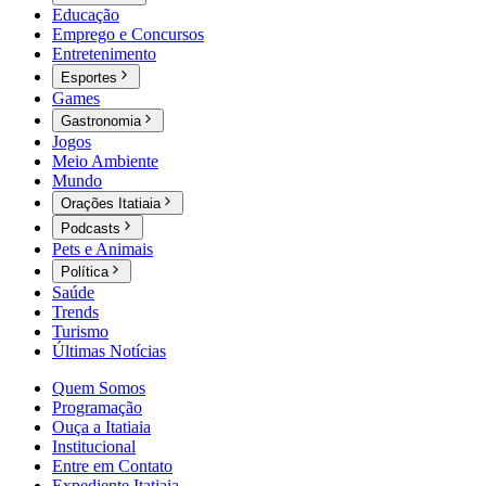
Educação
Emprego e Concursos
Entretenimento
Esportes
Games
Gastronomia
Jogos
Meio Ambiente
Mundo
Orações Itatiaia
Podcasts
Pets e Animais
Política
Saúde
Trends
Turismo
Últimas Notícias
Quem Somos
Programação
Ouça a Itatiaia
Institucional
Entre em Contato
Expediente Itatiaia