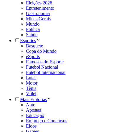
Eleições 2026
Entretenimento
Gastronomia
Minas Gerais
Mundo
Política
Saúde
Esportes
Basquete
Copa do Mundo
eSports
Famosos do Esporte
Futebol Nacional
Futebol Internacional
Lutas
Motor
Tênis
Vôlei
Mais Editorias
Auto
Apostas
Educação
Emprego e Concursos
Eloos
Games