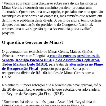
“Viemos aqui fazer uma discussão sobre essa dívida histórica de
Minas Gerais e construir um caminho paralelo, procurar uma
alternativa. Queremos uma nova opção, especialmente uma que não
sacrifique os servidores e as empresas, mas também que resolva em
definitivo o problema desta dívida. A partir de agora, tenho certeza
de que, com mediação do presidente do Congresso Nacional,
teremos uma nova sugestão que a Assembleia possa avaliar”,
projetou.
O que diz o Governo de Minas?
O governador em exercício de Minas Gerais, Mateus Simões
(Novo), diz ver com "alegria" a
reunião entre os presidentes do
Senado, Rodrigo Pacheco (PSD), e da Assembleia Legislativa,
Tadeu Martins Leite (MDB)
, para tratar de
alternativas ao Plano
de Recuperação Fiscal
- proposto pela gestão Zema para
renegociar a dívida de R$ 160 bilhões de Minas Gerais com a
União.
No entanto, Simões reforçou que a Assembleia deve aprovar, até o
dia 20 de dezembro, o projeto de lei que autoriza o estado a aderir
ao Regime de Recuperação Fiscal (RRF).
"Enviamos, há três anos atrás, para a Assembleia Legislativa de
Minas Gerais, um projeto de lei para aderir ao Plano de