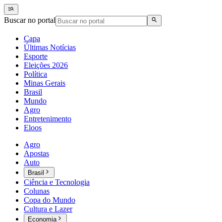
Buscar no portal
Capa
Últimas Notícias
Esporte
Eleições 2026
Política
Minas Gerais
Brasil
Mundo
Agro
Entretenimento
Eloos
Agro
Apostas
Auto
Brasil
Ciência e Tecnologia
Colunas
Copa do Mundo
Cultura e Lazer
Economia