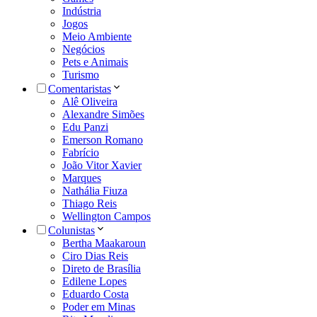
Indústria
Jogos
Meio Ambiente
Negócios
Pets e Animais
Turismo
Comentaristas
Alê Oliveira
Alexandre Simões
Edu Panzi
Emerson Romano
Fabrício
João Vitor Xavier
Marques
Nathália Fiuza
Thiago Reis
Wellington Campos
Colunistas
Bertha Maakaroun
Ciro Dias Reis
Direto de Brasília
Edilene Lopes
Eduardo Costa
Poder em Minas