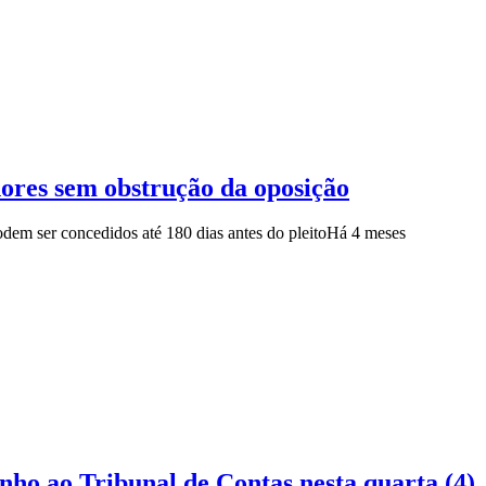
ores sem obstrução da oposição
odem ser concedidos até 180 dias antes do pleito
Há 4 meses
ho ao Tribunal de Contas nesta quarta (4)