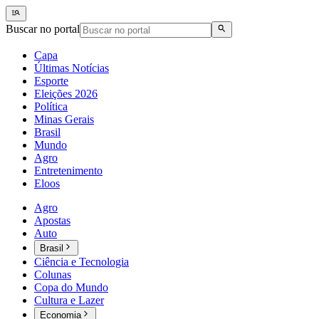
Buscar no portal
Capa
Últimas Notícias
Esporte
Eleições 2026
Política
Minas Gerais
Brasil
Mundo
Agro
Entretenimento
Eloos
Agro
Apostas
Auto
Brasil
Ciência e Tecnologia
Colunas
Copa do Mundo
Cultura e Lazer
Economia