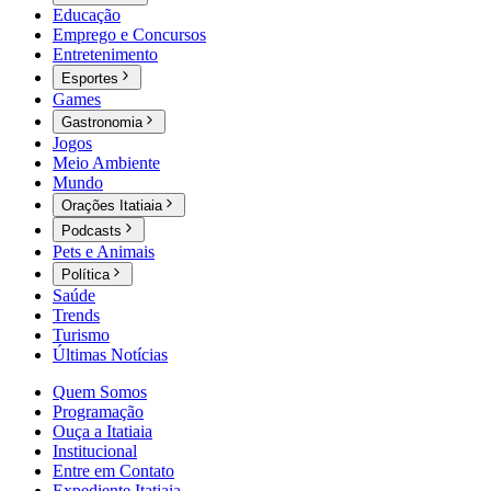
Educação
Emprego e Concursos
Entretenimento
Esportes
Games
Gastronomia
Jogos
Meio Ambiente
Mundo
Orações Itatiaia
Podcasts
Pets e Animais
Política
Saúde
Trends
Turismo
Últimas Notícias
Quem Somos
Programação
Ouça a Itatiaia
Institucional
Entre em Contato
Expediente Itatiaia