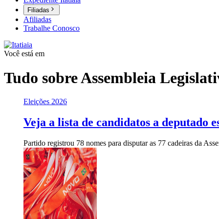
Filiadas
Afiliadas
Trabalhe Conosco
Você está em
Tudo sobre
Assembleia Legisla
Eleições 2026
Veja a lista de candidatos a deputado
Partido registrou 78 nomes para disputar as 77 cadeiras da Ass