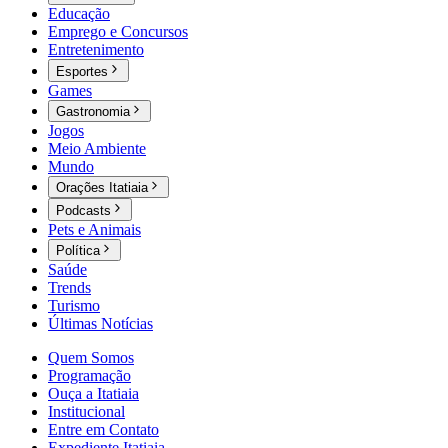
Educação
Emprego e Concursos
Entretenimento
Esportes
Games
Gastronomia
Jogos
Meio Ambiente
Mundo
Orações Itatiaia
Podcasts
Pets e Animais
Política
Saúde
Trends
Turismo
Últimas Notícias
Quem Somos
Programação
Ouça a Itatiaia
Institucional
Entre em Contato
Expediente Itatiaia