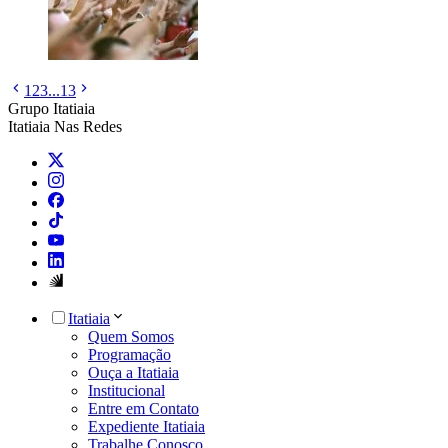
1
2
3
...
13
Grupo Itatiaia
Itatiaia Nas Redes
Itatiaia
Quem Somos
Programação
Ouça a Itatiaia
Institucional
Entre em Contato
Expediente Itatiaia
Trabalhe Conosco