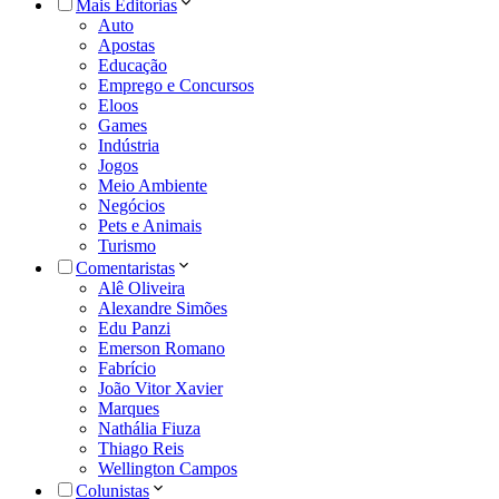
Mais Editorias
Auto
Apostas
Educação
Emprego e Concursos
Eloos
Games
Indústria
Jogos
Meio Ambiente
Negócios
Pets e Animais
Turismo
Comentaristas
Alê Oliveira
Alexandre Simões
Edu Panzi
Emerson Romano
Fabrício
João Vitor Xavier
Marques
Nathália Fiuza
Thiago Reis
Wellington Campos
Colunistas