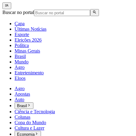
Buscar no portal
Capa
Últimas Notícias
Esporte
Eleições 2026
Política
Minas Gerais
Brasil
Mundo
Agro
Entretenimento
Eloos
Agro
Apostas
Auto
Brasil
Ciência e Tecnologia
Colunas
Copa do Mundo
Cultura e Lazer
Economia