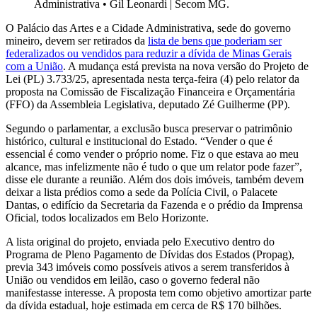
Administrativa
•
Gil Leonardi | Secom MG.
O Palácio das Artes e a Cidade Administrativa, sede do governo
mineiro, devem ser retirados da
lista de bens que poderiam ser
federalizados ou vendidos para reduzir a dívida de Minas Gerais
com a União
. A mudança está prevista na nova versão do Projeto de
Lei (PL) 3.733/25, apresentada nesta terça-feira (4) pelo relator da
proposta na Comissão de Fiscalização Financeira e Orçamentária
(FFO) da Assembleia Legislativa, deputado Zé Guilherme (PP).
Segundo o parlamentar, a exclusão busca preservar o patrimônio
histórico, cultural e institucional do Estado. “Vender o que é
essencial é como vender o próprio nome. Fiz o que estava ao meu
alcance, mas infelizmente não é tudo o que um relator pode fazer”,
disse ele durante a reunião. Além dos dois imóveis, também devem
deixar a lista prédios como a sede da Polícia Civil, o Palacete
Dantas, o edifício da Secretaria da Fazenda e o prédio da Imprensa
Oficial, todos localizados em Belo Horizonte.
A lista original do projeto, enviada pelo Executivo dentro do
Programa de Pleno Pagamento de Dívidas dos Estados (Propag),
previa 343 imóveis como possíveis ativos a serem transferidos à
União ou vendidos em leilão, caso o governo federal não
manifestasse interesse. A proposta tem como objetivo amortizar parte
da dívida estadual, hoje estimada em cerca de R$ 170 bilhões.