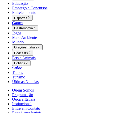
Educação
Emprego e Concursos
Entretenimento
Esportes
Games
Gastronomia
Jogos
Meio Ambiente
Mundo
Orações Itatiaia
Podcasts
Pets e Animais
Política
Saúde
Trends
Turismo
Últimas Notícias
Quem Somos
Programação
Ouça a Itatiaia
Institucional
Entre em Contato
Expediente Itatiaia