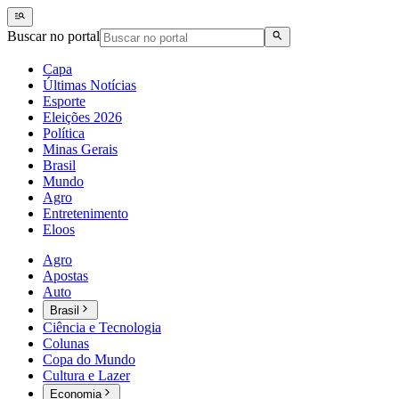
Buscar no portal
Capa
Últimas Notícias
Esporte
Eleições 2026
Política
Minas Gerais
Brasil
Mundo
Agro
Entretenimento
Eloos
Agro
Apostas
Auto
Brasil
Ciência e Tecnologia
Colunas
Copa do Mundo
Cultura e Lazer
Economia