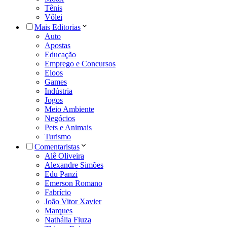
Tênis
Vôlei
Mais Editorias
Auto
Apostas
Educação
Emprego e Concursos
Eloos
Games
Indústria
Jogos
Meio Ambiente
Negócios
Pets e Animais
Turismo
Comentaristas
Alê Oliveira
Alexandre Simões
Edu Panzi
Emerson Romano
Fabrício
João Vitor Xavier
Marques
Nathália Fiuza