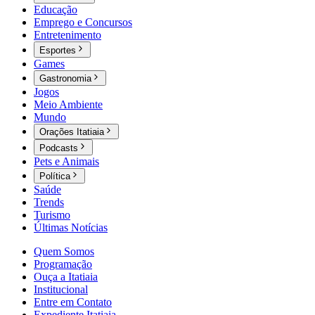
Educação
Emprego e Concursos
Entretenimento
Esportes
Games
Gastronomia
Jogos
Meio Ambiente
Mundo
Orações Itatiaia
Podcasts
Pets e Animais
Política
Saúde
Trends
Turismo
Últimas Notícias
Quem Somos
Programação
Ouça a Itatiaia
Institucional
Entre em Contato
Expediente Itatiaia