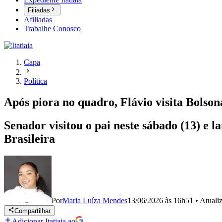
Filiadas
Afiliadas
Trabalhe Conosco
Capa
Política
Após piora no quadro, Flávio visita Bolsona
Senador visitou o pai neste sábado (13) e 
Brasileira
Por
Maria Luíza Mendes
13/06/2026 às 16h51
•
Atuali
Compartilhar
Adicionar Itatiaia ao