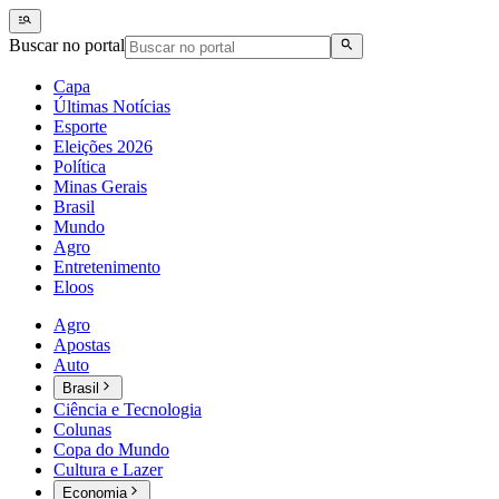
Buscar no portal
Capa
Últimas Notícias
Esporte
Eleições 2026
Política
Minas Gerais
Brasil
Mundo
Agro
Entretenimento
Eloos
Agro
Apostas
Auto
Brasil
Ciência e Tecnologia
Colunas
Copa do Mundo
Cultura e Lazer
Economia