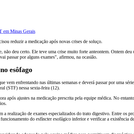
DT em Minas Gerais
cisou reduzir a medicação após novas crises de soluço.
, não deu certo. Ele teve uma crise muito forte anteontem. Ontem deu u
vai passar por alguns exames", afirmou, na ocasião.
 no esôfago
 que vem enfrentando nas últimas semanas e deverá passar por uma séri
l (STF) nessa sexta-feira (12).
 após ajustes na medicação prescrita pela equipe médica. No entanto, 
ios.
m a realização de exames especializados do trato digestivo. Entre os pr
o funcionamento do esfíncter esofágico inferior e verificar a existência