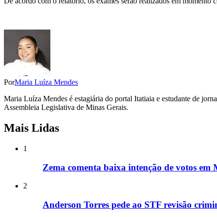
De acordo com o relatório, os exames serão realizados em momento co
Por
Maria Luíza Mendes
Maria Luíza Mendes é estagiária do portal Itatiaia e estudante de jor
Assembleia Legislativa de Minas Gerais.
Mais Lidas
1
Zema comenta baixa intenção de votos em M
2
Anderson Torres pede ao STF revisão crimin