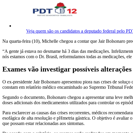
Veja quem são os candidatos a deputado federal pelo P
Na quarta-feira (10), Michelle chegou a contar que Jair Bolsonaro pre
“A gente já estava no desmame há 3 dias das medicações. Infelizmente
nós estamos com o Dr. Brasil, reformulamos todas as medicações, ele 
Exames vão investigar possíveis alterações
O ex-presidente Jair Bolsonaro apresentou piora nas crises de soluço
constam em relatório médico encaminhado ao Supremo Tribunal Federa
Segundo o documento, Bolsonaro chegou a apresentar uma leve melhora
doses adicionais dos medicamentos utilizados para controlar os episód
Para esclarecer as causas das crises recorrentes, médicos recomendara
esofágica de alta resolução e pHmetria gástrica. O objetivo é avaliar 
que possam estar relacionadas aos sintomas.