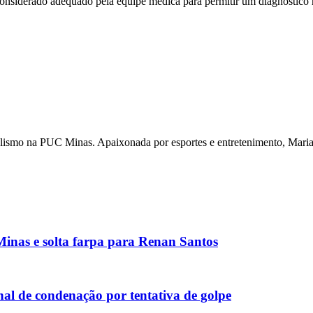
nsiderado adequado pela equipe médica para permitir um diagnóstico ma
nalismo na PUC Minas. Apaixonada por esportes e entretenimento, Maria 
inas e solta farpa para Renan Santos
al de condenação por tentativa de golpe