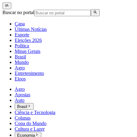
Buscar no portal
Capa
Últimas Notícias
Esporte
Eleições 2026
Política
Minas Gerais
Brasil
Mundo
Agro
Entretenimento
Eloos
Agro
Apostas
Auto
Brasil
Ciência e Tecnologia
Colunas
Copa do Mundo
Cultura e Lazer
Economia