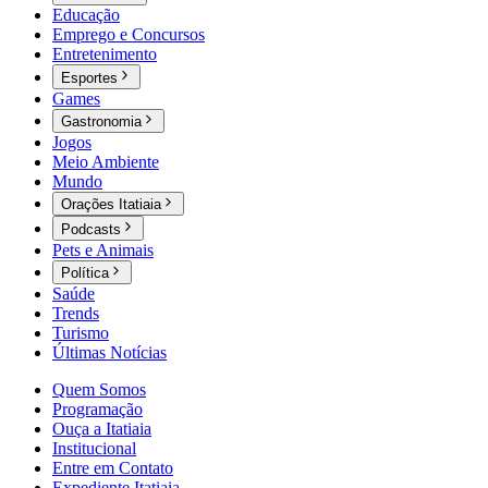
Educação
Emprego e Concursos
Entretenimento
Esportes
Games
Gastronomia
Jogos
Meio Ambiente
Mundo
Orações Itatiaia
Podcasts
Pets e Animais
Política
Saúde
Trends
Turismo
Últimas Notícias
Quem Somos
Programação
Ouça a Itatiaia
Institucional
Entre em Contato
Expediente Itatiaia