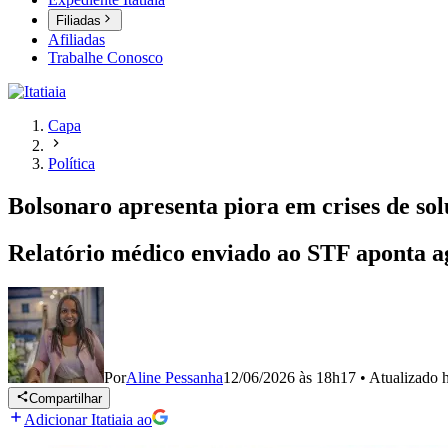
Filiadas
Afiliadas
Trabalhe Conosco
Capa
Política
Bolsonaro apresenta piora em crises de so
Relatório médico enviado ao STF aponta ag
Por
Aline Pessanha
12/06/2026 às 18h17
•
Atualizado
Compartilhar
Adicionar Itatiaia ao