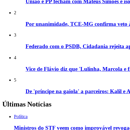
União e PP fecham com Mateus Simões e is
2
Por unanimidade, TCE-MG confirma veto à e
3
Federado com o PSDB, Cidadania rejeita apo
4
Vice de Flávio diz que 'Lulinha, Marcola e
5
De 'príncipe na gaiola' a parceiros: Kalil 
Últimas Notícias
Política
Ministros do STF veem como improvável revogaçã