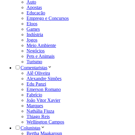
Auto
Apostas
Educação
Emprego e Concursos
Eloos
Games
Indústria
Jogos
Meio Ambiente
Negócios
Pets e Animais
Turismo
Comentaristas
Alê Oliveira
Alexandre Simões
Edu Panzi
Emerson Romano
Fabrício
João Vitor Xavier
Marques
Nathália Fiuza
Thiago Reis
Wellington Campos
Colunistas
Bertha Maakaroun