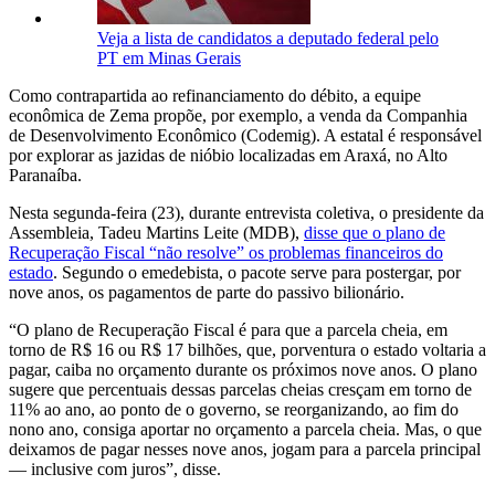
Veja a lista de candidatos a deputado federal pelo
PT em Minas Gerais
Como contrapartida ao refinanciamento do débito, a equipe
econômica de Zema propõe, por exemplo, a venda da Companhia
de Desenvolvimento Econômico (Codemig). A estatal é responsável
por explorar as jazidas de nióbio localizadas em Araxá, no Alto
Paranaíba.
Nesta segunda-feira (23), durante entrevista coletiva, o presidente da
Assembleia, Tadeu Martins Leite (MDB),
disse que o plano de
Recuperação Fiscal “não resolve” os problemas financeiros do
estado
. Segundo o emedebista, o pacote serve para postergar, por
nove anos, os pagamentos de parte do passivo bilionário.
“O plano de Recuperação Fiscal é para que a parcela cheia, em
torno de R$ 16 ou R$ 17 bilhões, que, porventura o estado voltaria a
pagar, caiba no orçamento durante os próximos nove anos. O plano
sugere que percentuais dessas parcelas cheias cresçam em torno de
11% ao ano, ao ponto de o governo, se reorganizando, ao fim do
nono ano, consiga aportar no orçamento a parcela cheia. Mas, o que
deixamos de pagar nesses nove anos, jogam para a parcela principal
— inclusive com juros”, disse.