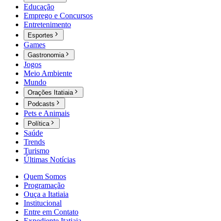
Educação
Emprego e Concursos
Entretenimento
Esportes
Games
Gastronomia
Jogos
Meio Ambiente
Mundo
Orações Itatiaia
Podcasts
Pets e Animais
Política
Saúde
Trends
Turismo
Últimas Notícias
Quem Somos
Programação
Ouça a Itatiaia
Institucional
Entre em Contato
Expediente Itatiaia