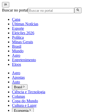
Buscar no portal
Capa
Últimas Notícias
Esporte
Eleições 2026
Política
Minas Gerais
Brasil
Mundo
Agro
Entretenimento
Eloos
Agro
Apostas
Auto
Brasil
Ciência e Tecnologia
Colunas
Copa do Mundo
Cultura e Lazer
Economia