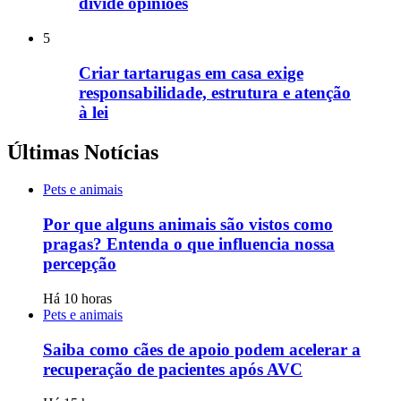
divide opiniões
5
Criar tartarugas em casa exige
responsabilidade, estrutura e atenção
à lei
Últimas Notícias
Pets e animais
Por que alguns animais são vistos como
pragas? Entenda o que influencia nossa
percepção
Há 10 horas
Pets e animais
Saiba como cães de apoio podem acelerar a
recuperação de pacientes após AVC