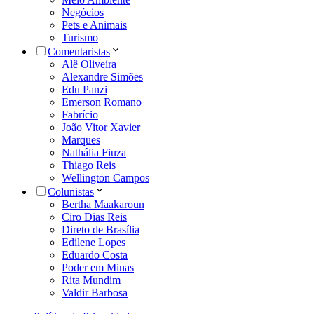
Negócios
Pets e Animais
Turismo
Comentaristas
Alê Oliveira
Alexandre Simões
Edu Panzi
Emerson Romano
Fabrício
João Vitor Xavier
Marques
Nathália Fiuza
Thiago Reis
Wellington Campos
Colunistas
Bertha Maakaroun
Ciro Dias Reis
Direto de Brasília
Edilene Lopes
Eduardo Costa
Poder em Minas
Rita Mundim
Valdir Barbosa