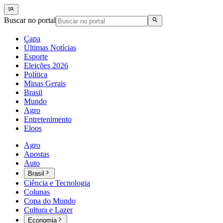
Buscar no portal
Capa
Últimas Notícias
Esporte
Eleições 2026
Política
Minas Gerais
Brasil
Mundo
Agro
Entretenimento
Eloos
Agro
Apostas
Auto
Brasil
Ciência e Tecnologia
Colunas
Copa do Mundo
Cultura e Lazer
Economia