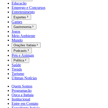
Educação
Emprego e Concursos
Entretenimento
Esportes
Games
Gastronomia
Jogos
Meio Ambiente
Mundo
Orações Itatiaia
Podcasts
Pets e Animais
Política
Saúde
Trends
Turismo
Últimas Notícias
Quem Somos
Programação
Ouça a Itatiaia
Institucional
Entre em Contato
Expediente Itatiaia