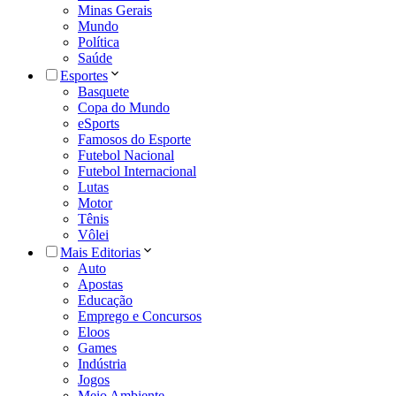
Minas Gerais
Mundo
Política
Saúde
Esportes
Basquete
Copa do Mundo
eSports
Famosos do Esporte
Futebol Nacional
Futebol Internacional
Lutas
Motor
Tênis
Vôlei
Mais Editorias
Auto
Apostas
Educação
Emprego e Concursos
Eloos
Games
Indústria
Jogos
Meio Ambiente