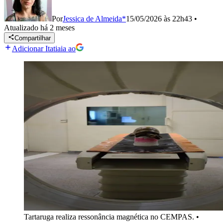
Por
Jessica de Almeida*
15/05/2026 às 22h43
•
Atualizado
há 2 meses
Compartilhar
Adicionar Itatiaia ao
Tartaruga realiza ressonância magnética no CEMPAS.
•