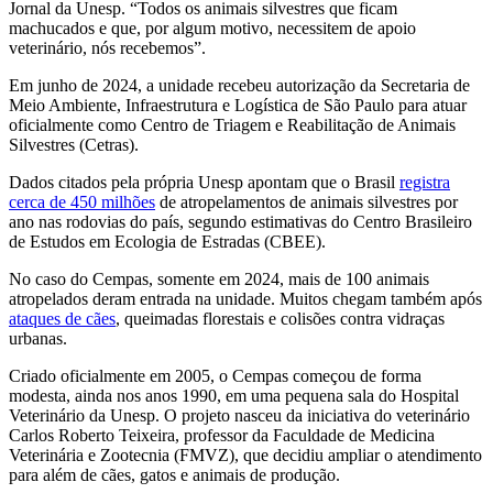
Jornal da Unesp. “Todos os animais silvestres que ficam
machucados e que, por algum motivo, necessitem de apoio
veterinário, nós recebemos”.
Em junho de 2024, a unidade recebeu autorização da Secretaria de
Meio Ambiente, Infraestrutura e Logística de São Paulo para atuar
oficialmente como Centro de Triagem e Reabilitação de Animais
Silvestres (Cetras).
Dados citados pela própria Unesp apontam que o Brasil
registra
cerca de 450 milhões
de atropelamentos de animais silvestres por
ano nas rodovias do país, segundo estimativas do Centro Brasileiro
de Estudos em Ecologia de Estradas (CBEE).
No caso do Cempas, somente em 2024, mais de 100 animais
atropelados deram entrada na unidade. Muitos chegam também após
ataques de cães
, queimadas florestais e colisões contra vidraças
urbanas.
Criado oficialmente em 2005, o Cempas começou de forma
modesta, ainda nos anos 1990, em uma pequena sala do Hospital
Veterinário da Unesp. O projeto nasceu da iniciativa do veterinário
Carlos Roberto Teixeira, professor da Faculdade de Medicina
Veterinária e Zootecnia (FMVZ), que decidiu ampliar o atendimento
para além de cães, gatos e animais de produção.