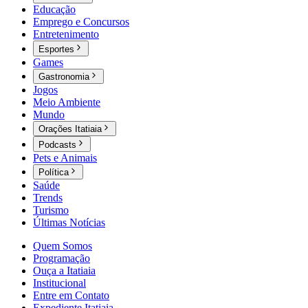
Educação
Emprego e Concursos
Entretenimento
Esportes
Games
Gastronomia
Jogos
Meio Ambiente
Mundo
Orações Itatiaia
Podcasts
Pets e Animais
Política
Saúde
Trends
Turismo
Últimas Notícias
Quem Somos
Programação
Ouça a Itatiaia
Institucional
Entre em Contato
Expediente Itatiaia