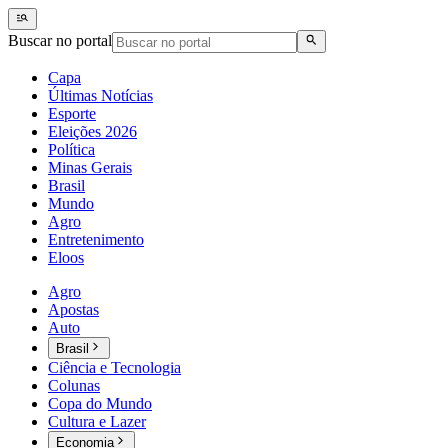
Buscar no portal
Capa
Últimas Notícias
Esporte
Eleições 2026
Política
Minas Gerais
Brasil
Mundo
Agro
Entretenimento
Eloos
Agro
Apostas
Auto
Brasil
Ciência e Tecnologia
Colunas
Copa do Mundo
Cultura e Lazer
Economia