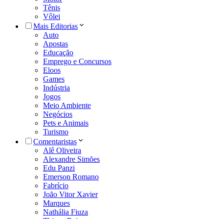
Tênis
Vôlei
Mais Editorias
Auto
Apostas
Educação
Emprego e Concursos
Eloos
Games
Indústria
Jogos
Meio Ambiente
Negócios
Pets e Animais
Turismo
Comentaristas
Alê Oliveira
Alexandre Simões
Edu Panzi
Emerson Romano
Fabrício
João Vitor Xavier
Marques
Nathália Fiuza