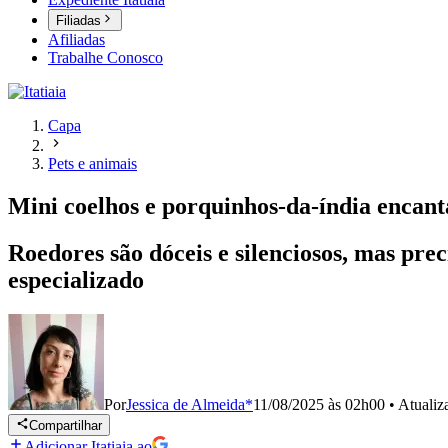
Filiadas
Afiliadas
Trabalhe Conosco
Capa
Pets e animais
Mini coelhos e porquinhos-da-índia encant
Roedores são dóceis e silenciosos, mas p
especializado
Por
Jessica de Almeida*
11/08/2025 às 02h00
•
Atuali
Compartilhar
Adicionar Itatiaia ao