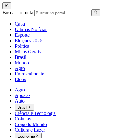
Buscar no portal
Capa
Últimas Notícias
Esporte
Eleições 2026
Política
Minas Gerais
Brasil
Mundo
Agro
Entretenimento
Eloos
Agro
Apostas
Auto
Brasil
Ciência e Tecnologia
Colunas
Copa do Mundo
Cultura e Lazer
Economia