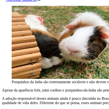
Porquinhos da índia são extremamente sociáveis e não devem vi
Apesar da aparência fofa, mini coelhos e porquinhos-da-índia são pets
A adoção responsável desses animais ainda é pouco discutida no Bras
qualidade de vida deles. Diferente do que se pensa, esses animais pre