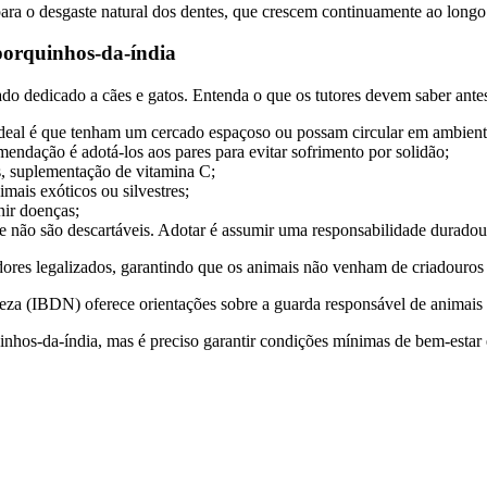
ara o desgaste natural dos dentes, que crescem continuamente ao longo 
 porquinhos-da-índia
 dedicado a cães e gatos. Entenda o que os tutores devem saber antes
deal é que tenham um cercado espaçoso ou possam circular em ambiente
endação é adotá-los aos pares para evitar sofrimento por solidão;
os, suplementação de vitamina C;
ais exóticos ou silvestres;
nir doenças;
 não são descartáveis. Adotar é assumir uma responsabilidade duradou
ores legalizados, garantindo que os animais não venham de criadouros 
eza (IBDN) oferece orientações sobre a guarda responsável de animais s
uinhos-da-índia, mas é preciso garantir condições mínimas de bem-estar e