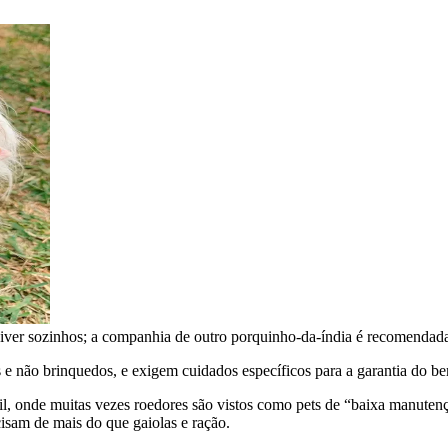
ver sozinhos; a companhia de outro porquinho-da-índia é recomendada p
 e não brinquedos, e exigem cuidados específicos para a garantia do be
il, onde muitas vezes roedores são vistos como pets de “baixa manute
cisam de mais do que gaiolas e ração.