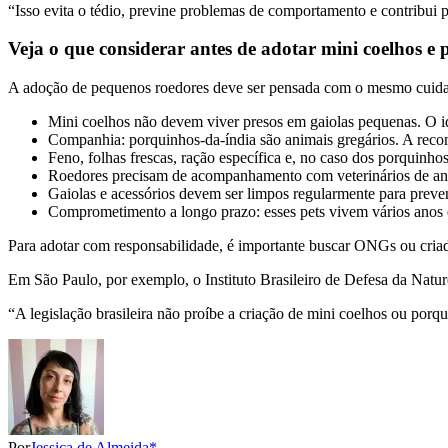
“Isso evita o tédio, previne problemas de comportamento e contribui p
Veja o que considerar antes de adotar mini coelhos e
A adoção de pequenos roedores deve ser pensada com o mesmo cuidado
Mini coelhos não devem viver presos em gaiolas pequenas. O i
Companhia: porquinhos-da-índia são animais gregários. A recom
Feno, folhas frescas, ração específica e, no caso dos porquinh
Roedores precisam de acompanhamento com veterinários de anim
Gaiolas e acessórios devem ser limpos regularmente para preve
Comprometimento a longo prazo: esses pets vivem vários anos e
Para adotar com responsabilidade, é importante buscar ONGs ou criad
Em São Paulo, por exemplo, o Instituto Brasileiro de Defesa da Natur
“A legislação brasileira não proíbe a criação de mini coelhos ou porq
Por
Jessica de Almeida*