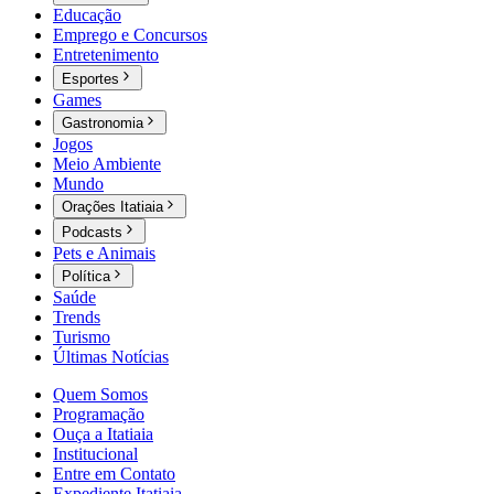
Educação
Emprego e Concursos
Entretenimento
Esportes
Games
Gastronomia
Jogos
Meio Ambiente
Mundo
Orações Itatiaia
Podcasts
Pets e Animais
Política
Saúde
Trends
Turismo
Últimas Notícias
Quem Somos
Programação
Ouça a Itatiaia
Institucional
Entre em Contato
Expediente Itatiaia