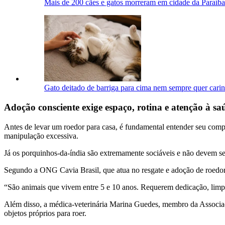
Mais de 200 cães e gatos morreram em cidade da Paraíb
Gato deitado de barriga para cima nem sempre quer carinh
Adoção consciente exige espaço, rotina e atenção à sa
Antes de levar um roedor para casa, é fundamental entender seu comp
manipulação excessiva.
Já os porquinhos-da-índia são extremamente sociáveis e não devem se
Segundo a ONG Cavia Brasil, que atua no resgate e adoção de roedore
“São animais que vivem entre 5 e 10 anos. Requerem dedicação, limpeza
Além disso, a médica-veterinária Marina Guedes, membro da Associaçã
objetos próprios para roer.