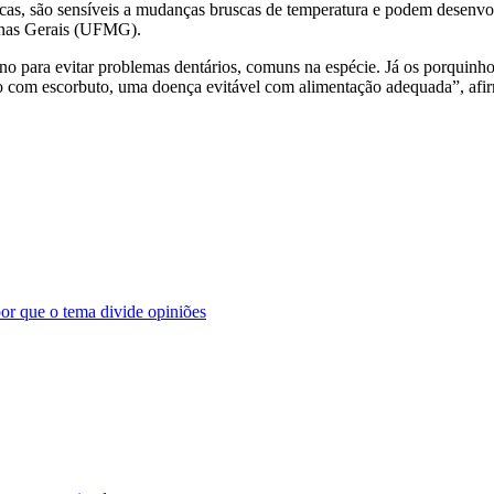
icas, são sensíveis a mudanças bruscas de temperatura e podem desenvolv
Minas Gerais (UFMG).
eno para evitar problemas dentários, comuns na espécie. Já os porquin
do com escorbuto, uma doença evitável com alimentação adequada”, afi
por que o tema divide opiniões