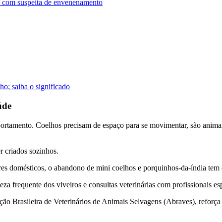
a com suspeita de envenenamento
o; saiba o significado
úde
ortamento. Coelhos precisam de espaço para se movimentar, são animai
r criados sozinhos.
s domésticos, o abandono de mini coelhos e porquinhos-da-índia tem cr
 frequente dos viveiros e consultas veterinárias com profissionais esp
o Brasileira de Veterinários de Animais Selvagens (Abraves), reforça q