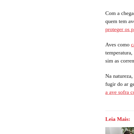
Com a chegad
quem tem ave
proteger os 
Aves como
c
temperatura,
sim as corren
Na natureza,
fugir do ar g
a ave sofra 
Leia Mais: