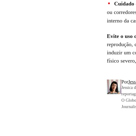
Cuidado c
ou corredore
interno da c
Evite o uso
reprodução, 
induzir um c
físico severo
Por
Jes
Jessica 
reportag
O Globo 
Journalis