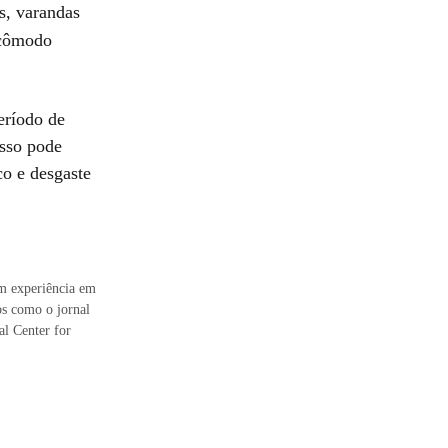
as, varandas
 cômodo
eríodo de
Isso pode
co e desgaste
em experiência em
os como o jornal
al Center for