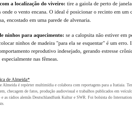
om a localização do viveiro:
tire a gaiola de perto de janel
s onde o vento encana. O ideal é posicionar o recinto em um
asa, encostado em uma parede de alvenaria.
 de ninhos para aquecimento:
se a calopsita não estiver em p
colocar ninhos de madeira "para ela se esquentar" é um erro. 
omportamento reprodutivo indesejado, gerando estresse crôni
, especialmente nas fêmeas.
sica de Almeida*
de Almeida é repórter multimídia e colabora com reportagens para a Itatiaia. T
em, checagem de fatos, produção audiovisual e trabalhos publicados em veícul
e as rádios alemãs Deutschlandfunk Kultur e SWR. Foi bolsista do Internation
ts.