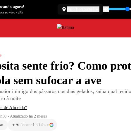
ocando agora!
Belo Horizonte
ça ao vivo
/
24h
s
sita sente frio? Como pro
ola sem sufocar a ave
aior inimigo dos pássaros nos dias gelados; saiba qual tecido
iro à noite
ca de Almeida*
0h50
•
Atualizado
há 2 meses
ar
Adicionar Itatiaia ao