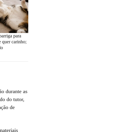
barriga para
 quer carinho;
do
ão durante as
do do tutor,
ação de
materiais