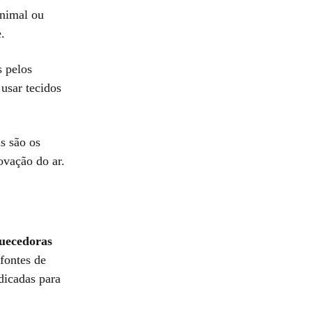
animal ou
.
s pelos
usar tecidos
s são os
ovação do ar.
quecedoras
fontes de
ndicadas para