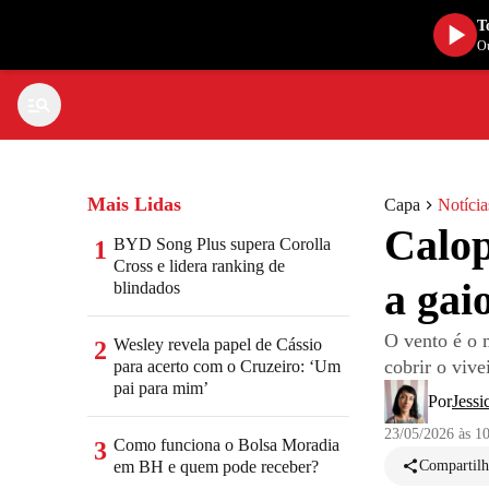
T
Ou
Mais Lidas
Capa
Notícia
Calop
BYD Song Plus supera Corolla
1
Cross e lidera ranking de
a gai
blindados
O vento é o m
Wesley revela papel de Cássio
2
cobrir o vive
para acerto com o Cruzeiro: ‘Um
pai para mim’
Por
Jessi
23/05/2026 às 1
Como funciona o Bolsa Moradia
3
em BH e quem pode receber?
Compartilh