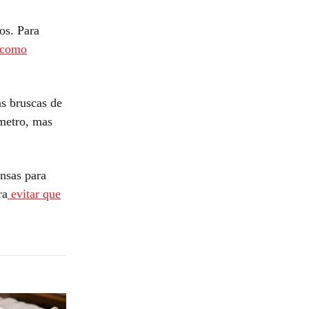
os. Para
como
s bruscas de
metro, mas
nsas para
ra
evitar que