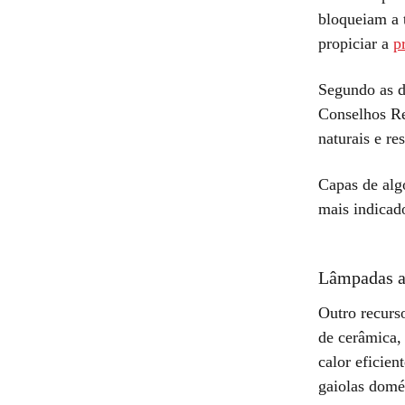
bloqueiam a 
propiciar a
p
Segundo as di
Conselhos Re
naturais e re
Capas de algo
mais indicado
Lâmpadas a
Outro recurs
de cerâmica,
calor eficien
gaiolas domé