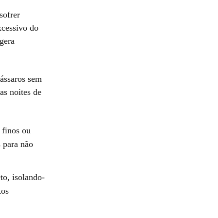
sofrer
xcessivo do
 gera
pássaros sem
 as noites de
 finos ou
s para não
to, isolando-
tos