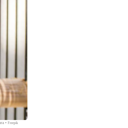
ura
•
Freepik