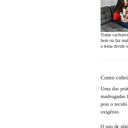
Tratar cachorro
bem ou faz mal
o tema divide 
Como cobrir
Uma das prát
madrugadas f
pois o tecid
oxigênio.
O uso de plás