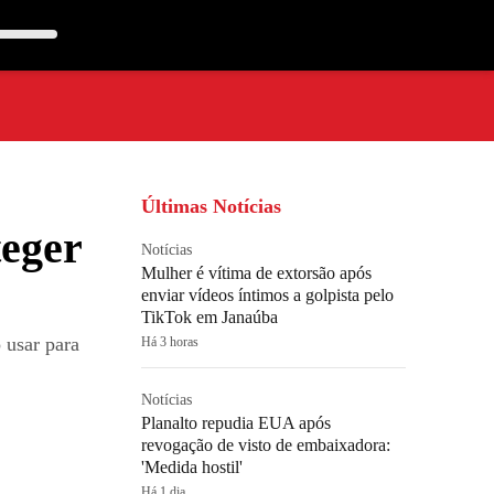
Últimas Notícias
teger
Notícias
Mulher é vítima de extorsão após
enviar vídeos íntimos a golpista pelo
TikTok em Janaúba
 usar para
Há 3 horas
Notícias
Planalto repudia EUA após
revogação de visto de embaixadora:
'Medida hostil'
Há 1 dia