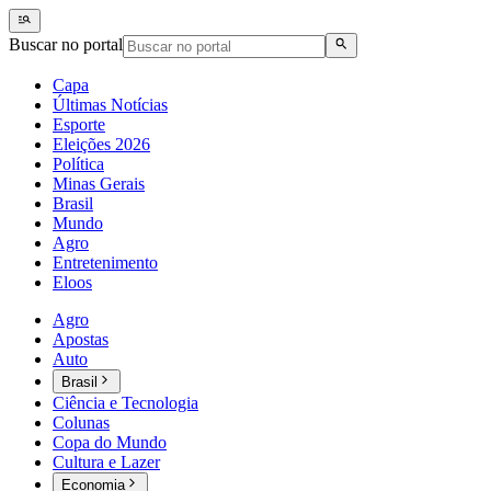
Buscar no portal
Capa
Últimas Notícias
Esporte
Eleições 2026
Política
Minas Gerais
Brasil
Mundo
Agro
Entretenimento
Eloos
Agro
Apostas
Auto
Brasil
Ciência e Tecnologia
Colunas
Copa do Mundo
Cultura e Lazer
Economia