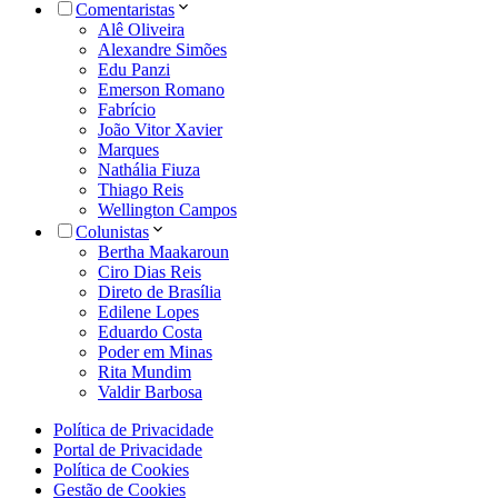
Comentaristas
Alê Oliveira
Alexandre Simões
Edu Panzi
Emerson Romano
Fabrício
João Vitor Xavier
Marques
Nathália Fiuza
Thiago Reis
Wellington Campos
Colunistas
Bertha Maakaroun
Ciro Dias Reis
Direto de Brasília
Edilene Lopes
Eduardo Costa
Poder em Minas
Rita Mundim
Valdir Barbosa
Política de Privacidade
Portal de Privacidade
Política de Cookies
Gestão de Cookies