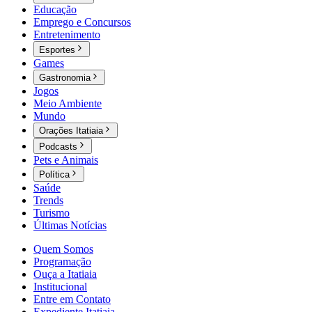
Educação
Emprego e Concursos
Entretenimento
Esportes
Games
Gastronomia
Jogos
Meio Ambiente
Mundo
Orações Itatiaia
Podcasts
Pets e Animais
Política
Saúde
Trends
Turismo
Últimas Notícias
Quem Somos
Programação
Ouça a Itatiaia
Institucional
Entre em Contato
Expediente Itatiaia