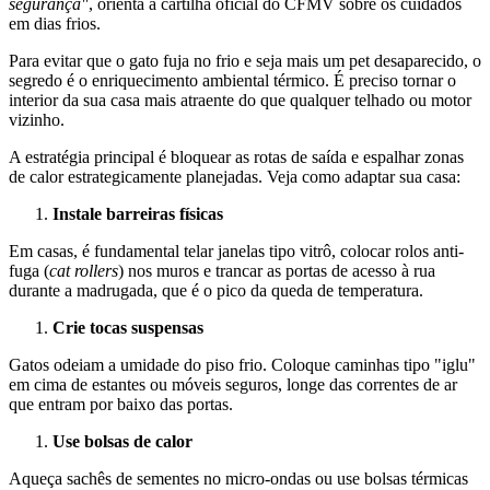
segurança"
, orienta a cartilha oficial do CFMV sobre os cuidados
em dias frios.
Para evitar que o gato fuja no frio e seja mais um pet desaparecido, o
segredo é o enriquecimento ambiental térmico. É preciso tornar o
interior da sua casa mais atraente do que qualquer telhado ou motor
vizinho.
A estratégia principal é bloquear as rotas de saída e espalhar zonas
de calor estrategicamente planejadas. Veja como adaptar sua casa:
Instale barreiras físicas
Em casas, é fundamental telar janelas tipo vitrô, colocar rolos anti-
fuga (
cat rollers
) nos muros e trancar as portas de acesso à rua
durante a madrugada, que é o pico da queda de temperatura.
Crie tocas suspensas
Gatos odeiam a umidade do piso frio. Coloque caminhas tipo "iglu"
em cima de estantes ou móveis seguros, longe das correntes de ar
que entram por baixo das portas.
Use bolsas de calor
Aqueça sachês de sementes no micro-ondas ou use bolsas térmicas