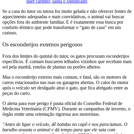
quer carinho; saiba o significado
Se a casa do tutor ou tutora for muito gelada e não oferecer fontes de
aquecimento adequadas e mais convidativas, o animal vai buscar
opções fora do ambiente familiar. E é exatamente essa busca por
conforto térmico que pode transformar o “gato de casa” em um
curioso.
Os esconderijos externos perigosos
Fora dos limites do quintal do tutor, os gatos procuram esconderijos
específicos. É comum buscarem telhados vizinhos que recebam mais
sol pela manhã, estufas de plantas ou porões alheios.
Mas o esconderijo externo mais comum, e fatal, são os motores de
carros estacionados nas ruas ou garagens abertas. O calor do motor
após o veículo ser desligado atrai o gato, que fica abrigado entre as
peças do carro.
O alerta para esse perigo é pauta oficial do Conselho Federal de
Medicina Veterinária (CFMV). Durante as campanhas de inverno, o
órgão emite uma orientação rigorosa aos motoristas.
"Antes de ligar o veículo, dê batidas no capô e nos para-lamas. O
barulho assusta o animal e dá tempo para que ele saia com