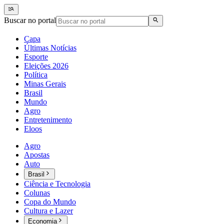
Buscar no portal
Capa
Últimas Notícias
Esporte
Eleições 2026
Política
Minas Gerais
Brasil
Mundo
Agro
Entretenimento
Eloos
Agro
Apostas
Auto
Brasil
Ciência e Tecnologia
Colunas
Copa do Mundo
Cultura e Lazer
Economia