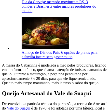
Dia da Cerveja: mercado movimenta R$13
bilhões e Brasil está entre maiores produtores do
mundo
Almoço de Dia dos Pais: 6 opções de pratos para
a família inteira sem gastar muito
A massa do Cabacinha é modelada a mão pelos produtores, ficando
em um formato único, que chama a atenção de turistas e amantes de
queijo. Durante a maturação, a peça fica pendurada por
aproximadamente 7 e 20 dias, para que ele fique semicurado.
Quanto mais tempo maturando, mais intenso o sabor do queijo.
Queijo Artesanal do Vale do Suaçuí
Desenvolvido a partir da técnica do parmesão, a receita do Artesanal
do
Vale do Suaçuí
é de 1970, e foi adotada por uma fábrica local e