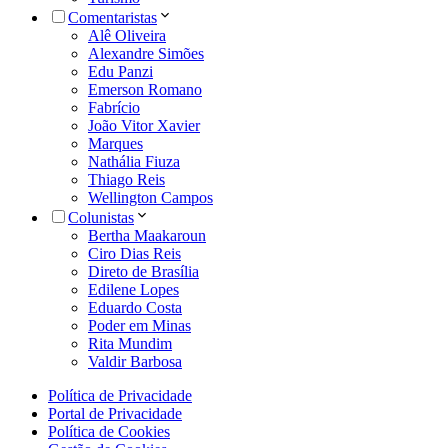
Comentaristas
Alê Oliveira
Alexandre Simões
Edu Panzi
Emerson Romano
Fabrício
João Vitor Xavier
Marques
Nathália Fiuza
Thiago Reis
Wellington Campos
Colunistas
Bertha Maakaroun
Ciro Dias Reis
Direto de Brasília
Edilene Lopes
Eduardo Costa
Poder em Minas
Rita Mundim
Valdir Barbosa
Política de Privacidade
Portal de Privacidade
Política de Cookies