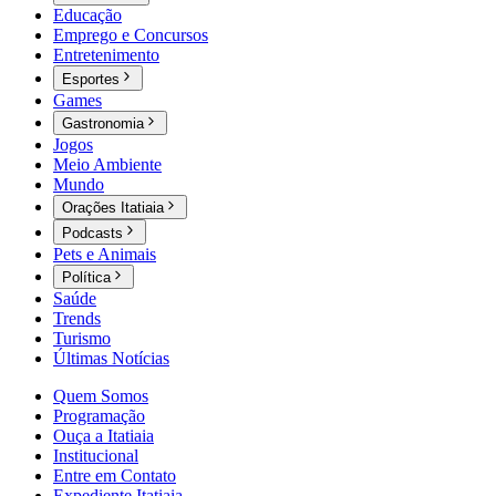
Educação
Emprego e Concursos
Entretenimento
Esportes
Games
Gastronomia
Jogos
Meio Ambiente
Mundo
Orações Itatiaia
Podcasts
Pets e Animais
Política
Saúde
Trends
Turismo
Últimas Notícias
Quem Somos
Programação
Ouça a Itatiaia
Institucional
Entre em Contato
Expediente Itatiaia