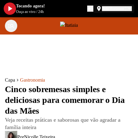
Tocando agora!
Belo Horizonte
Ouça ao vivo
/
24h
Capa
Gastronomia
Cinco sobremesas simples e
deliciosas para comemorar o Dia
das Mães
Veja receitas práticas e saborosas que vão agradar a
família inteira
Por
Nicolle Teixeira