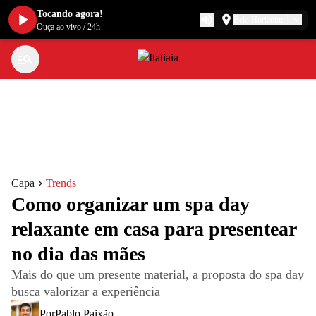
Tocando agora!
Belo Horizonte
Ouça ao vivo
/
24h
Capa
Trends
Como organizar um spa day
relaxante em casa para presentear
no dia das mães
Mais do que um presente material, a proposta do spa day
busca valorizar a experiência
Por
Pablo Paixão