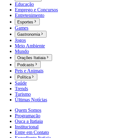
Educação
Emprego e Concursos
Entretenimento
Esportes
Games
Gastronomia
Jogos
Meio Ambiente
Mundo
Orações Itatiaia
Podcasts
Pets e Animais
Política
Saúde
Trends
Turismo
Últimas Notícias
Quem Somos
Programação
Ouça a Itatiaia
Institucional
Entre em Contato
Expediente Itatiaia