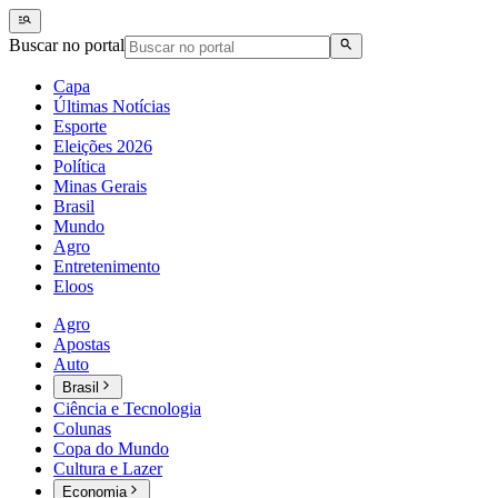
Buscar no portal
Capa
Últimas Notícias
Esporte
Eleições 2026
Política
Minas Gerais
Brasil
Mundo
Agro
Entretenimento
Eloos
Agro
Apostas
Auto
Brasil
Ciência e Tecnologia
Colunas
Copa do Mundo
Cultura e Lazer
Economia