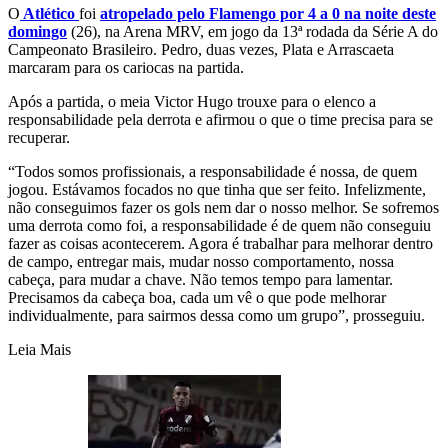
O
Atlético
foi
atropelado pelo Flamengo por 4 a 0 na noite deste
domingo
(26), na Arena MRV, em jogo da 13ª rodada da Série A do
Campeonato Brasileiro. Pedro, duas vezes, Plata e Arrascaeta
marcaram para os cariocas na partida.
Após a partida, o meia Victor Hugo trouxe para o elenco a
responsabilidade pela derrota e afirmou o que o time precisa para se
recuperar.
“Todos somos profissionais, a responsabilidade é nossa, de quem
jogou. Estávamos focados no que tinha que ser feito. Infelizmente,
não conseguimos fazer os gols nem dar o nosso melhor. Se sofremos
uma derrota como foi, a responsabilidade é de quem não conseguiu
fazer as coisas acontecerem. Agora é trabalhar para melhorar dentro
de campo, entregar mais, mudar nosso comportamento, nossa
cabeça, para mudar a chave. Não temos tempo para lamentar.
Precisamos da cabeça boa, cada um vê o que pode melhorar
individualmente, para sairmos dessa como um grupo”, prosseguiu.
Leia Mais