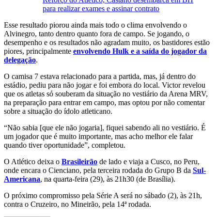
para realizar exames e assinar contrato
Esse resultado piorou ainda mais todo o clima envolvendo o
Alvinegro, tanto dentro quanto fora de campo. Se jogando, o
desempenho e os resultados não agradam muito, os bastidores estão
piores, principalmente
envolvendo Hulk e a saída do jogador da
delegação
.
O camisa 7 estava relacionado para a partida, mas, já dentro do
estádio, pediu para não jogar e foi embora do local. Victor revelou
que os atletas só souberam da situação no vestiário da Arena MRV,
na preparação para entrar em campo, mas optou por não comentar
sobre a situação do ídolo atleticano.
“Não sabia [que ele não jogaria], fiquei sabendo ali no vestiário. É
um jogador que é muito importante, mas acho melhor ele falar
quando tiver oportunidade”, completou.
O Atlético deixa o
Brasileirão
de lado e viaja a Cusco, no Peru,
onde encara o Cienciano, pela terceira rodada do Grupo B da
Sul-
Americana
, na quarta-feira (29), às 21h30 (de Brasília).
O próximo compromisso pela Série A será no sábado (2), às 21h,
contra o Cruzeiro, no Mineirão, pela 14ª rodada.