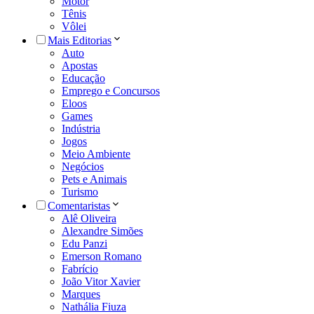
Motor
Tênis
Vôlei
Mais Editorias
Auto
Apostas
Educação
Emprego e Concursos
Eloos
Games
Indústria
Jogos
Meio Ambiente
Negócios
Pets e Animais
Turismo
Comentaristas
Alê Oliveira
Alexandre Simões
Edu Panzi
Emerson Romano
Fabrício
João Vitor Xavier
Marques
Nathália Fiuza