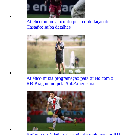
Atlético anuncia acordo pela contratação de
Castaño; saiba detalhes
Atlético muda programação para duelo com o
RB Bragantino pela Sul-Americana
Reforço do Atlético, Castaño desembarca em BH