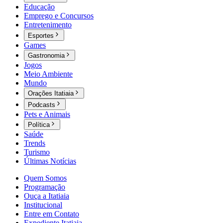
Educação
Emprego e Concursos
Entretenimento
Esportes
Games
Gastronomia
Jogos
Meio Ambiente
Mundo
Orações Itatiaia
Podcasts
Pets e Animais
Política
Saúde
Trends
Turismo
Últimas Notícias
Quem Somos
Programação
Ouça a Itatiaia
Institucional
Entre em Contato
Expediente Itatiaia