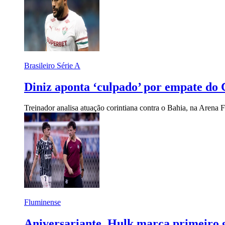
Brasileiro Série A
Diniz aponta ‘culpado’ por empate do C
Treinador analisa atuação corintiana contra o Bahia, na Arena
Fluminense
Aniversariante, Hulk marca primeiro go