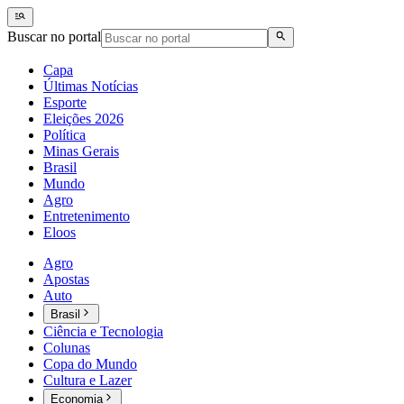
Buscar no portal
Capa
Últimas Notícias
Esporte
Eleições 2026
Política
Minas Gerais
Brasil
Mundo
Agro
Entretenimento
Eloos
Agro
Apostas
Auto
Brasil
Ciência e Tecnologia
Colunas
Copa do Mundo
Cultura e Lazer
Economia