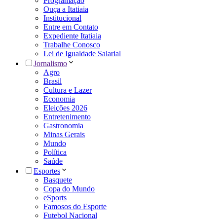
Programação
Ouça a Itatiaia
Institucional
Entre em Contato
Expediente Itatiaia
Trabalhe Conosco
Lei de Igualdade Salarial
Jornalismo
Agro
Brasil
Cultura e Lazer
Economia
Eleições 2026
Entretenimento
Gastronomia
Minas Gerais
Mundo
Política
Saúde
Esportes
Basquete
Copa do Mundo
eSports
Famosos do Esporte
Futebol Nacional