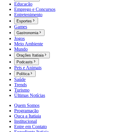
Educação
Emprego e Concursos
Entretenimento
Esportes
Games
Gastronomia
Jogos
Meio Ambiente
Mundo
Orações Itatiaia
Podcasts
Pets e Animais
Política
Saúde
Trends
Turismo
Últimas Notícias
Quem Somos
Programação
Ouça a Itatiaia
Institucional
Entre em Contato
Expediente Itatiaia