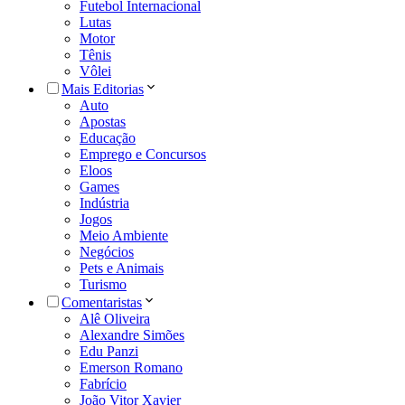
Futebol Internacional
Lutas
Motor
Tênis
Vôlei
Mais Editorias
Auto
Apostas
Educação
Emprego e Concursos
Eloos
Games
Indústria
Jogos
Meio Ambiente
Negócios
Pets e Animais
Turismo
Comentaristas
Alê Oliveira
Alexandre Simões
Edu Panzi
Emerson Romano
Fabrício
João Vitor Xavier