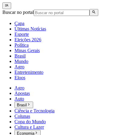
Buscar no portal
Capa
Últimas Notícias
Esporte
Eleições 2026
Política
Minas Gerais
Brasil
Mundo
Agro
Entretenimento
Eloos
Agro
Apostas
Auto
Brasil
Ciência e Tecnologia
Colunas
Copa do Mundo
Cultura e Lazer
Economia