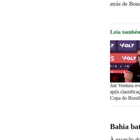
atrás de Bota
Leia també
Jair Ventura re
após classifica
Copa do Brasil
Bahia bat
À exceção do