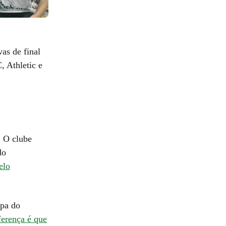
as de final
 Athletic e
. O clube
do
elo
opa do
ferença é que