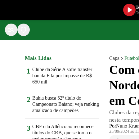
T
Ou
Mais Lidas
Capa
Futebo
Com q
Clube da Série A sofre transfer
1
ban da Fifa por impasse de R$
Norde
650 mil
em C
Bahia busca 52º título do
2
Campeonato Baiano; veja ranking
atualizado de campeões
Clubes da re
nesta tempor
Por
Nuno Krau
CBF cita Atlético ao reconhecer
3
25/09/2024 às 1
títulos do CRB, que se torna o
maior campeão alagoano