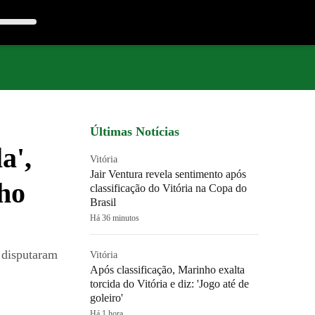
Últimas Notícias
a',
Vitória
Jair Ventura revela sentimento após
ho
classificação do Vitória na Copa do
Brasil
Há 36 minutos
 disputaram
Vitória
Após classificação, Marinho exalta
torcida do Vitória e diz: 'Jogo até de
goleiro'
Há 1 hora