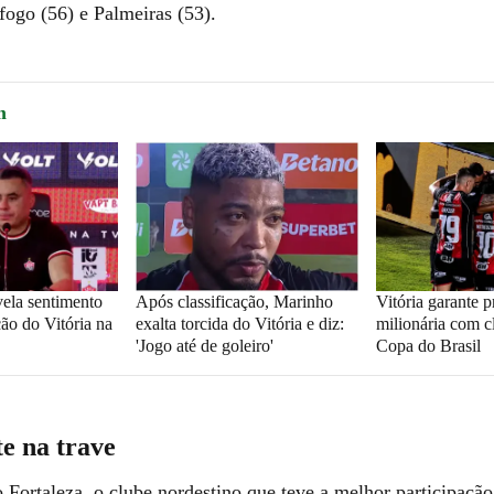
fogo (56) e Palmeiras (53).
m
vela sentimento
Após classificação, Marinho
Vitória garante 
ção do Vitória na
exalta torcida do Vitória e diz:
milionária com c
'Jogo até de goleiro'
Copa do Brasil
e na trave
 Fortaleza, o clube nordestino que teve a melhor participaç