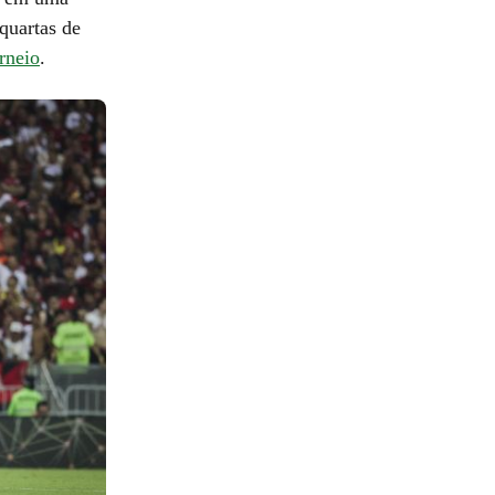
quartas de
rneio
.