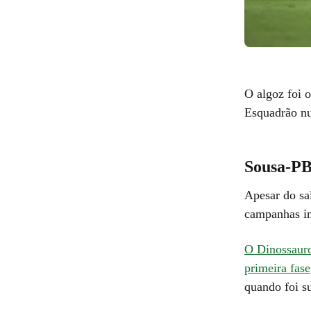
O algoz foi 
Esquadrão nu
Sousa-PB
Apesar do sa
campanhas im
O Dinossauro
primeira fase
quando foi s