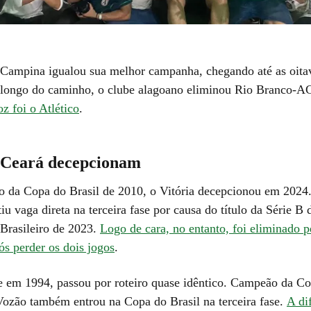
 Campina igualou sua melhor campanha, chegando até as oitav
longo do caminho, o clube alagoano eliminou Rio Branco-AC,
z foi o Atlético
.
e Ceará decepcionam
 da Copa do Brasil de 2010, o Vitória decepcionou em 2024
iu vaga direta na terceira fase por causa do título da Série B 
rasileiro de 2023.
Logo de cara, no entanto, foi eliminado p
ós perder os dois jogos
.
e em 1994, passou por roteiro quase idêntico. Campeão da C
Vozão também entrou na Copa do Brasil na terceira fase.
A di