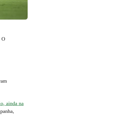
. O
eram
io, ainda na
mpanha,