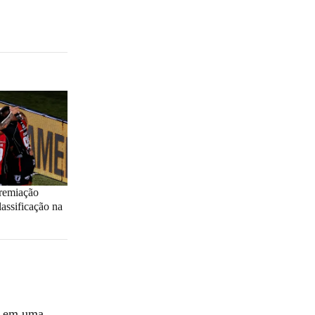
premiação
lassificação na
ão em uma