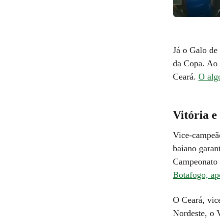
Já o Galo de
da Copa. Ao 
Ceará.
O algo
Vitória 
Vice-campeão
baiano garant
Campeonato B
Botafogo, ap
O Ceará, vic
Nordeste, o 