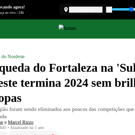
ocando agora!
Belo Horizonte
ça ao vivo
/
24h
l do Nordeste
ueda do Fortaleza na 'Sul
ste termina 2024 sem bril
opas
gião foram sendo eliminados aos poucos das competições que
ada
se
e
Marcel Rizzo
1h45
•
Atualizado
há 1 ano