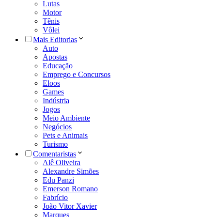
Lutas
Motor
Tênis
Vôlei
Mais Editorias
Auto
Apostas
Educação
Emprego e Concursos
Eloos
Games
Indústria
Jogos
Meio Ambiente
Negócios
Pets e Animais
Turismo
Comentaristas
Alê Oliveira
Alexandre Simões
Edu Panzi
Emerson Romano
Fabrício
João Vitor Xavier
Marques