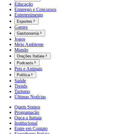
Educação
Emprego e Concursos
Entretenimento
Esportes
Games
Gastronomia
Jogos
Meio Ambiente
Mundo
Orações Itatiaia
Podcasts
Pets e Animais
Política
Saúde
Trends
Turismo
Últimas Notícias
Quem Somos
Programação
Ouça a Itatiaia
Institucional
Entre em Contato
Expediente Itatiaia