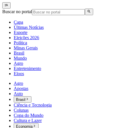
Buscar no portal
Capa
Últimas Notícias
Esporte
Eleições 2026
Política
Minas Gerais
Brasil
Mundo
Agro
Entretenimento
Eloos
Agro
Apostas
Auto
Brasil
Ciência e Tecnologia
Colunas
Copa do Mundo
Cultura e Lazer
Economia