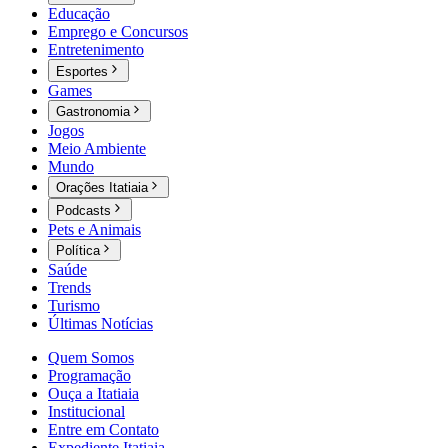
Educação
Emprego e Concursos
Entretenimento
Esportes
Games
Gastronomia
Jogos
Meio Ambiente
Mundo
Orações Itatiaia
Podcasts
Pets e Animais
Política
Saúde
Trends
Turismo
Últimas Notícias
Quem Somos
Programação
Ouça a Itatiaia
Institucional
Entre em Contato
Expediente Itatiaia