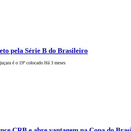
o pela Série B do Brasileiro
juçara é o 19º colocado
Há 3 meses
vence CRB e abre vantagem na Copa do Brasi