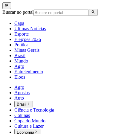
Buscar no portal
Capa
Últimas Notícias
Esporte
Eleições 2026
Política
Minas Gerais
Brasil
Mundo
Agro
Entretenimento
Eloos
Agro
Apostas
Auto
Brasil
Ciência e Tecnologia
Colunas
Copa do Mundo
Cultura e Lazer
Economia