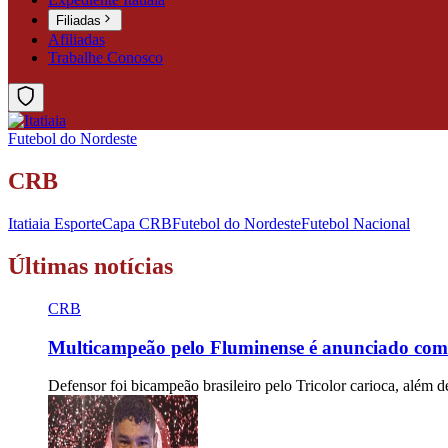
Filiadas
Afiliadas
Trabalhe Conosco
Futebol do Nordeste
CRB
Itatiaia Esporte
Capa CRB
Futebol do Nordeste
Futebol Nacional
Últimas notícias
CRB
Multicampeão pelo Fluminense é anunciado como 
Defensor foi bicampeão brasileiro pelo Tricolor carioca, além d