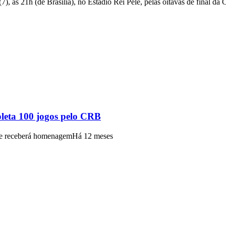
), às 21h (de Brasília), no Estádio Rei Pelé, pelas oitavas de final da 
leta 100 jogos pelo CRB
 e receberá homenagem
Há 12 meses