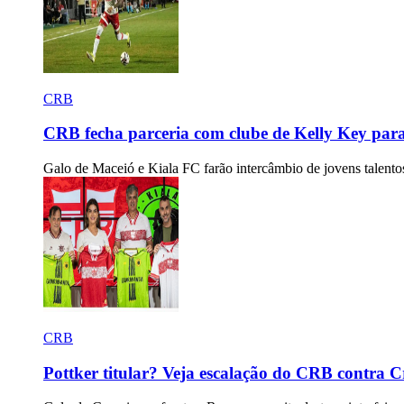
CRB
CRB fecha parceria com clube de Kelly Key para
Galo de Maceió e Kiala FC farão intercâmbio de jovens talentos
CRB
Pottker titular? Veja escalação do CRB contra C