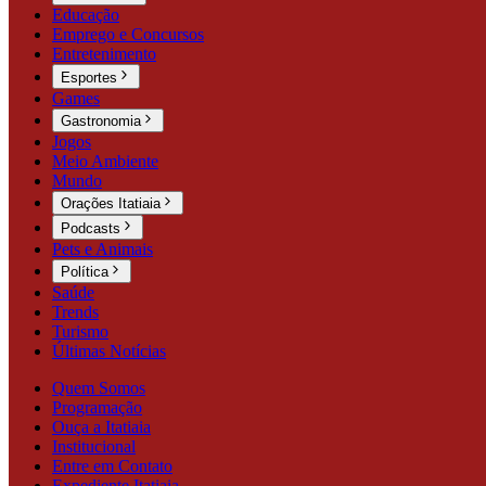
Educação
Emprego e Concursos
Entretenimento
Esportes
Games
Gastronomia
Jogos
Meio Ambiente
Mundo
Orações Itatiaia
Podcasts
Pets e Animais
Política
Saúde
Trends
Turismo
Últimas Notícias
Quem Somos
Programação
Ouça a Itatiaia
Institucional
Entre em Contato
Expediente Itatiaia