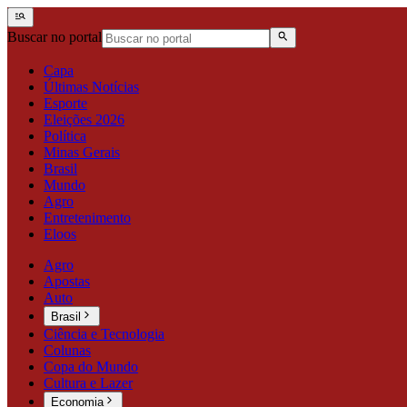
Buscar no portal
Capa
Últimas Notícias
Esporte
Eleições 2026
Política
Minas Gerais
Brasil
Mundo
Agro
Entretenimento
Eloos
Agro
Apostas
Auto
Brasil
Ciência e Tecnologia
Colunas
Copa do Mundo
Cultura e Lazer
Economia