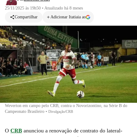
25/11/2025 às 19h50
•
Atualizado
há 8 meses
Compartilhar
Adicionar Itatiaia ao
Weverton em campo pelo CRB, contra o Novorizontino, na Série B do
Campeonato Brasileiro
•
Divulgação/CRB
O
CRB
anunciou a renovação de contrato do lateral-