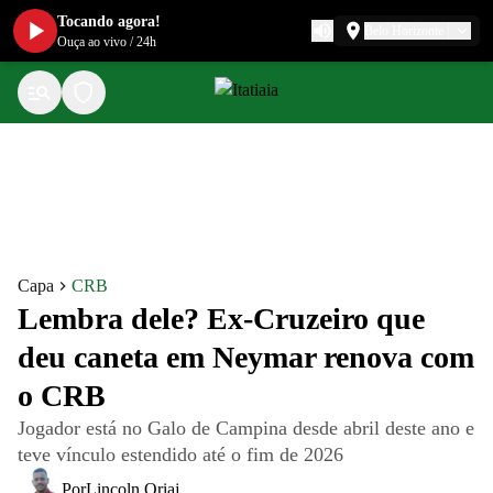
Tocando agora!
Belo Horizonte
Ouça ao vivo
/
24h
Capa
CRB
Lembra dele? Ex-Cruzeiro que
deu caneta em Neymar renova com
o CRB
Jogador está no Galo de Campina desde abril deste ano e
teve vínculo estendido até o fim de 2026
Por
Lincoln Oriaj