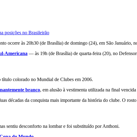
ha posições no Brasileirão
onto ocorre às 20h30 (de Brasília) de domingo (24), em São Januário, n
ul-Americana
— às 19h (de Brasília) de quarta-feira (20), no Defenso
o título colorado no Mundial de Clubes em 2006.
inantemente branco
, em alusão à vestimenta utilizada na final vencida
uas décadas da conquista mais importante da história do clube. O rosto
mas sentiu desconforto na lombar e foi substituído por Anthoni.
Copa do Mundo
.