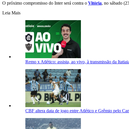
O próximo compromisso do Inter será contra o
Vitória
, no sábado (23
Leia Mais
Remo x Atlético: assista, ao vivo, à transmissão da Itatiai
CBF altera data de jogo entre Atlético e Grêmio pelo Ca