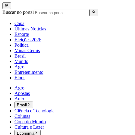
Buscar no portal
Capa
Últimas Notícias
Esporte
Eleições 2026
Política
Minas Gerais
Brasil
Mundo
Agro
Entretenimento
Eloos
Agro
Apostas
Auto
Brasil
Ciência e Tecnologia
Colunas
Copa do Mundo
Cultura e Lazer
Economia