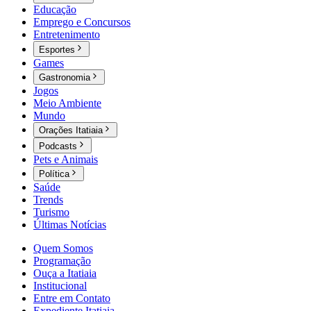
Educação
Emprego e Concursos
Entretenimento
Esportes
Games
Gastronomia
Jogos
Meio Ambiente
Mundo
Orações Itatiaia
Podcasts
Pets e Animais
Política
Saúde
Trends
Turismo
Últimas Notícias
Quem Somos
Programação
Ouça a Itatiaia
Institucional
Entre em Contato
Expediente Itatiaia