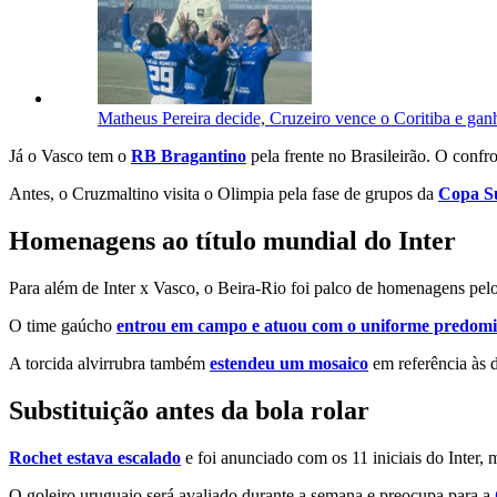
Matheus Pereira decide, Cruzeiro vence o Coritiba e gan
Já o Vasco tem o
RB Bragantino
pela frente no Brasileirão. O confr
Antes, o Cruzmaltino visita o Olimpia pela fase de grupos da
Copa S
Homenagens ao título mundial do Inter
Para além de Inter x Vasco, o Beira-Rio foi palco de homenagens pel
O time gaúcho
entrou em campo e atuou com o uniforme predom
A torcida alvirrubra também
estendeu um mosaico
em referência às d
Substituição antes da bola rolar
Rochet estava escalado
e foi anunciado com os 11 iniciais do Inter, 
O goleiro uruguaio será avaliado durante a semana e preocupa para a