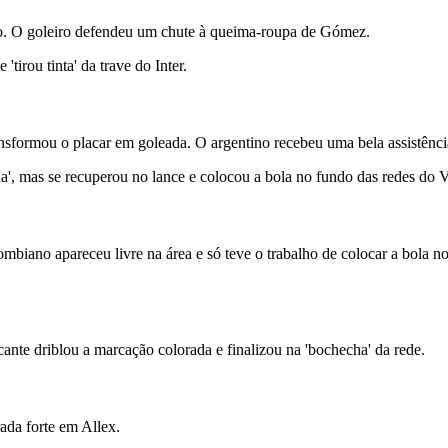
o. O goleiro defendeu um chute à queima-roupa de Gómez.
tirou tinta' da trave do Inter.
nsformou o placar em goleada. O argentino recebeu uma bela assistênc
a', mas se recuperou no lance e colocou a bola no fundo das redes do 
lombiano apareceu livre na área e só teve o trabalho de colocar a bola
nte driblou a marcação colorada e finalizou na 'bochecha' da rede.
ada forte em Allex.