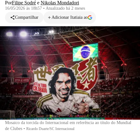
Por
Filipe Sodré
e
Nikolas Mondadori
16/05/2026 às 18h57
•
Atualizado
há 2 meses
Compartilhar
Adicionar Itatiaia ao
Mosaico da torcida do Internacional em referência ao título do Mundial
de Clubes
•
Ricardo Duarte/SC Internacional