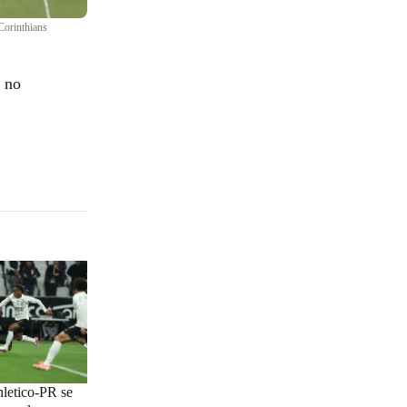
Corinthians
, no
hletico-PR se