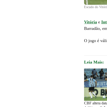
Escudo do Vitór
Vitória
e
In
Barradão
, e
O jogo é vál
Leia Mais:
CBF altera data