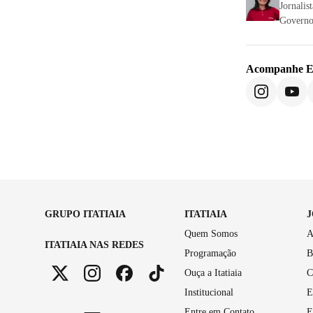
Jornali
Governo 
Acompanhe
E
GRUPO ITATIAIA
ITATIAIA
Quem Somos
A
ITATIAIA NAS REDES
Programação
B
Ouça a Itatiaia
C
Institucional
E
Entre em Contato
E