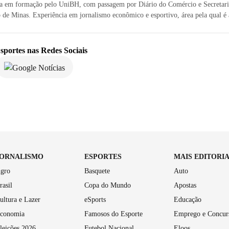
sta em formação pelo UniBH, com passagem por Diário do Comércio e Secretari
de Minas. Experiência em jornalismo econômico e esportivo, área pela qual é
sportes
nas Redes Sociais
JORNALISMO
ESPORTES
MAIS EDITORI
gro
Basquete
Auto
rasil
Copa do Mundo
Apostas
ultura e Lazer
eSports
Educação
conomia
Famosos do Esporte
Emprego e Concur
leições 2026
Futebol Nacional
Eloos