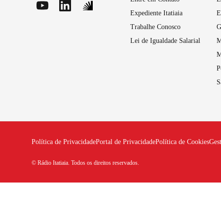
Expediente Itatiaia
E
Trabalhe Conosco
G
Lei de Igualdade Salarial
M
M
P
S
Política de Privacidade
Portal de Privacidade
Política de Cookies
Ges
© Rádio Itatiaia. Todos os direitos reservados.