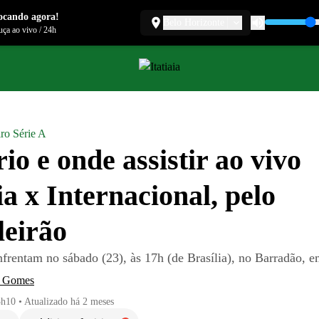
ocando agora!
Belo Horizonte
ça ao vivo
/
24h
iro Série A
io e onde assistir ao vivo
ia x Internacional, pelo
leirão
nfrentam no sábado (23), às 17h (de Brasília), no Barradão, 
a Gomes
3h10
•
Atualizado
há 2 meses