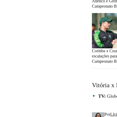
Atlético e Grê
Campeonato Br
Coritiba x Cruz
escalações par
Campeonato Br
Vitória x
TV:
Globo
Por
Lív