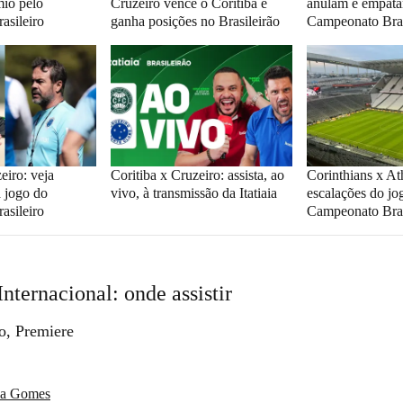
mio pelo
Cruzeiro vence o Coritiba e
anulam e empata
asileiro
ganha posições no Brasileirão
Campeonato Bras
eiro: veja
Coritiba x Cruzeiro: assista, ao
Corinthians x At
a jogo do
vivo, à transmissão da Itatiaia
escalações do jo
asileiro
Campeonato Bras
 Internacional
: onde assistir
, Premiere
ia Gomes