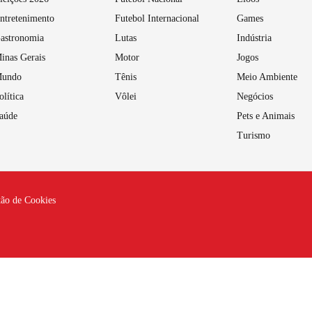
ntretenimento
Futebol Internacional
Games
astronomia
Lutas
Indústria
inas Gerais
Motor
Jogos
undo
Tênis
Meio Ambiente
olítica
Vôlei
Negócios
aúde
Pets e Animais
Turismo
tão de Cookies