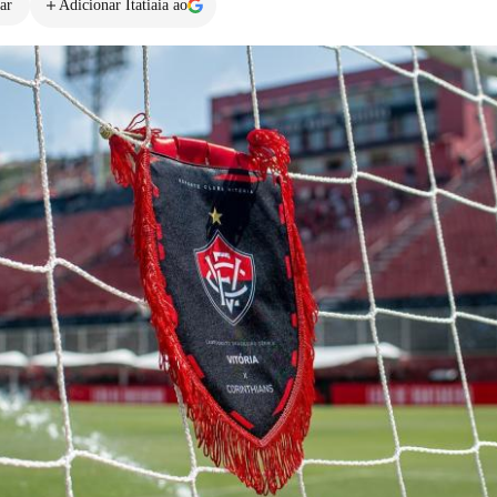
ar
Adicionar Itatiaia ao