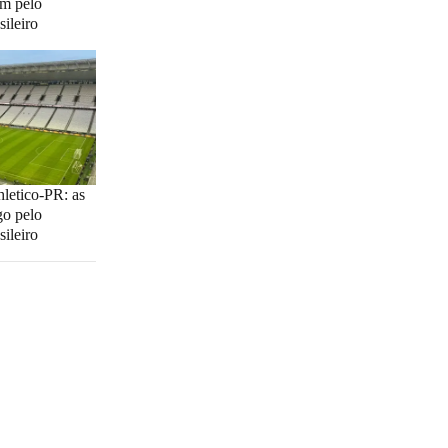
m pelo
ileiro
hletico-PR: as
go pelo
ileiro