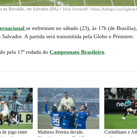
ia no Barradão, em Salvador (BA)
•
Victor Ferreira/EC Vitória | Rodrigo Coca/Agência 
ternacional
se enfrentam no sábado (23), às 17h (de Brasília)
m Salvador
. A partida será transmitida pela
Globo e Premiere
.
ido pela 17ª rodada do
Campeonato Brasileiro
.
 de jogo entre
Matheus Pereira decide,
Corinthians e At