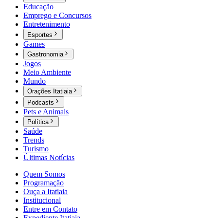
Educação
Emprego e Concursos
Entretenimento
Esportes
Games
Gastronomia
Jogos
Meio Ambiente
Mundo
Orações Itatiaia
Podcasts
Pets e Animais
Política
Saúde
Trends
Turismo
Últimas Notícias
Quem Somos
Programação
Ouça a Itatiaia
Institucional
Entre em Contato
Expediente Itatiaia