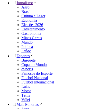
Jornalismo
Agro
Brasil
Cultura e Lazer
Economia
Eleições 2026
Entretenimento
Gastronomia
Minas Gerais
Mundo
Política
Saúde
Esportes
Basquete
Copa do Mundo
eSports
Famosos do Esporte
Futebol Nacional
Futebol Internacional
Lutas
Motor
Tênis
Vôlei
Mais Editorias
Auto