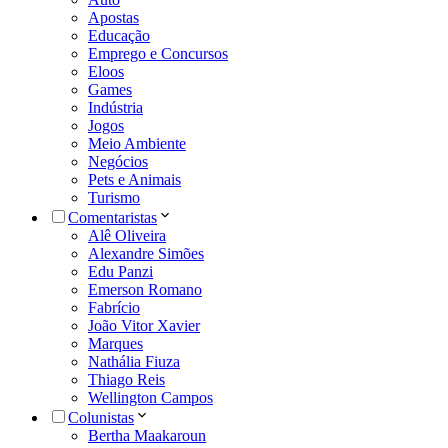
Apostas
Educação
Emprego e Concursos
Eloos
Games
Indústria
Jogos
Meio Ambiente
Negócios
Pets e Animais
Turismo
Comentaristas
Alê Oliveira
Alexandre Simões
Edu Panzi
Emerson Romano
Fabrício
João Vitor Xavier
Marques
Nathália Fiuza
Thiago Reis
Wellington Campos
Colunistas
Bertha Maakaroun