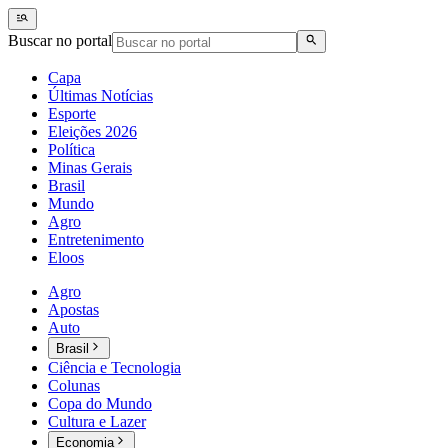
Buscar no portal
Capa
Últimas Notícias
Esporte
Eleições 2026
Política
Minas Gerais
Brasil
Mundo
Agro
Entretenimento
Eloos
Agro
Apostas
Auto
Brasil
Ciência e Tecnologia
Colunas
Copa do Mundo
Cultura e Lazer
Economia