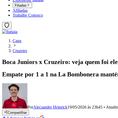
Filiadas
Afiliadas
Trabalhe Conosco
Capa
Cruzeiro
Boca Juniors x Cruzeiro: veja quem foi el
Empate por 1 a 1 na La Bombonera manté
Por
Alecsander Heinrick
19/05/2026 às 23h45
•
Atuali
Compartilhar