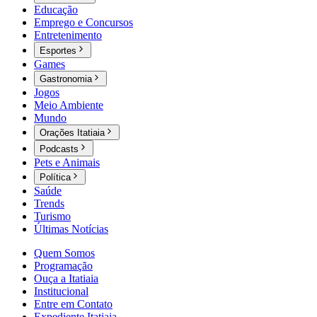
Educação
Emprego e Concursos
Entretenimento
Esportes
Games
Gastronomia
Jogos
Meio Ambiente
Mundo
Orações Itatiaia
Podcasts
Pets e Animais
Política
Saúde
Trends
Turismo
Últimas Notícias
Quem Somos
Programação
Ouça a Itatiaia
Institucional
Entre em Contato
Expediente Itatiaia