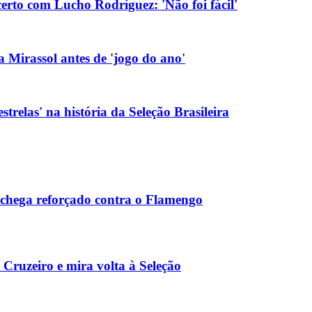
erto com Lucho Rodríguez: 'Não foi fácil'
 Mirassol antes de 'jogo do ano'
strelas' na história da Seleção Brasileira
e chega reforçado contra o Flamengo
Cruzeiro e mira volta à Seleção