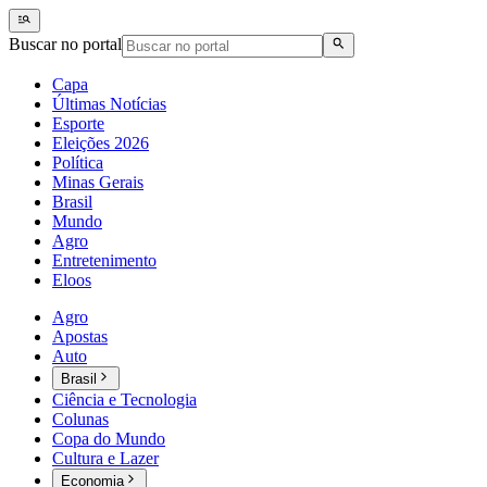
Buscar no portal
Capa
Últimas Notícias
Esporte
Eleições 2026
Política
Minas Gerais
Brasil
Mundo
Agro
Entretenimento
Eloos
Agro
Apostas
Auto
Brasil
Ciência e Tecnologia
Colunas
Copa do Mundo
Cultura e Lazer
Economia