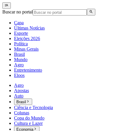
Buscar no portal
Capa
Últimas Notícias
Esporte
Eleições 2026
Política
Minas Gerais
Brasil
Mundo
Agro
Entretenimento
Eloos
Agro
Apostas
Auto
Brasil
Ciência e Tecnologia
Colunas
Copa do Mundo
Cultura e Lazer
Economia