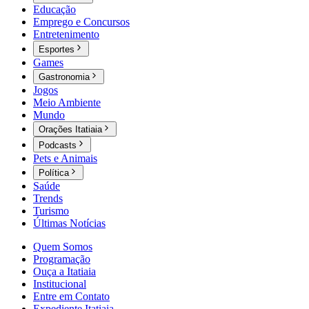
Educação
Emprego e Concursos
Entretenimento
Esportes
Games
Gastronomia
Jogos
Meio Ambiente
Mundo
Orações Itatiaia
Podcasts
Pets e Animais
Política
Saúde
Trends
Turismo
Últimas Notícias
Quem Somos
Programação
Ouça a Itatiaia
Institucional
Entre em Contato
Expediente Itatiaia