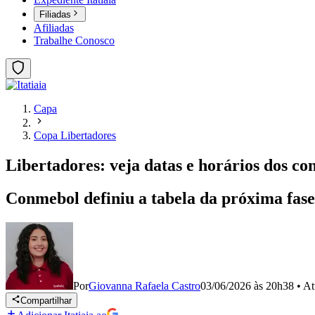
Filiadas
Afiliadas
Trabalhe Conosco
Capa
Copa Libertadores
Libertadores: veja datas e horários dos con
Conmebol definiu a tabela da próxima fase 
Por
Giovanna Rafaela Castro
03/06/2026 às 20h38
•
At
Compartilhar