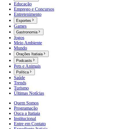
Educação
Emprego e Concursos
Entretenimento
Esportes
Games
Gastronomia
Jogos
Meio Ambiente
Mundo
Orações Itatiaia
Podcasts
Pets e Animais
Política
Saúde
Trends
Turismo
Últimas Notícias
Quem Somos
Programação
Ouça a Itatiaia
Institucional
Entre em Contato
Expediente Itatiaia