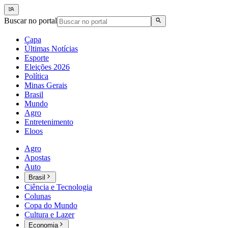
Buscar no portal
Capa
Últimas Notícias
Esporte
Eleições 2026
Política
Minas Gerais
Brasil
Mundo
Agro
Entretenimento
Eloos
Agro
Apostas
Auto
Brasil
Ciência e Tecnologia
Colunas
Copa do Mundo
Cultura e Lazer
Economia