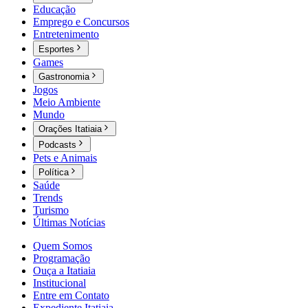
Educação
Emprego e Concursos
Entretenimento
Esportes
Games
Gastronomia
Jogos
Meio Ambiente
Mundo
Orações Itatiaia
Podcasts
Pets e Animais
Política
Saúde
Trends
Turismo
Últimas Notícias
Quem Somos
Programação
Ouça a Itatiaia
Institucional
Entre em Contato
Expediente Itatiaia