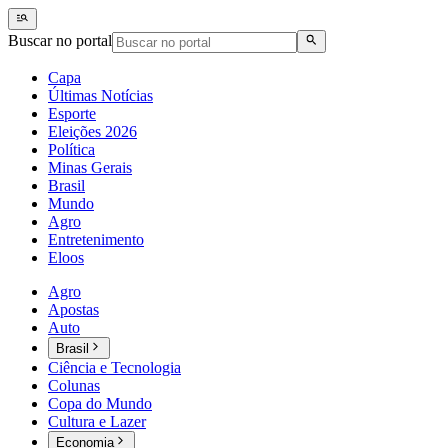
Buscar no portal
Capa
Últimas Notícias
Esporte
Eleições 2026
Política
Minas Gerais
Brasil
Mundo
Agro
Entretenimento
Eloos
Agro
Apostas
Auto
Brasil
Ciência e Tecnologia
Colunas
Copa do Mundo
Cultura e Lazer
Economia