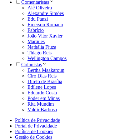
Comentaristas
Alê Oliveira
Alexandre Simões
Edu Panzi
Emerson Romano
Fabrício
João Vitor Xavier
Marques
Nathália Fiuza
Thiago Reis
Wellington Campos
Colunistas
Bertha Maakaroun
Ciro Dias Reis
Direto de Brasília
Edilene Lopes
Eduardo Costa
Poder em Minas
Rita Mundim
Valdir Barbosa
Política de Privacidade
Portal de Privacidade
Política de Cookies
Gestão de Cookies