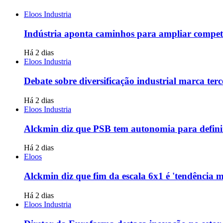
Eloos Industria
Indústria aponta caminhos para ampliar competit
Há 2 dias
Eloos Industria
Debate sobre diversificação industrial marca terce
Há 2 dias
Eloos Industria
Alckmin diz que PSB tem autonomia para defini
Há 2 dias
Eloos
Alckmin diz que fim da escala 6x1 é 'tendência
Há 2 dias
Eloos Industria