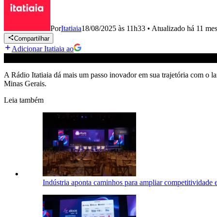
Por
Itatiaia
18/08/2025 às 11h33
•
Atualizado
há 11 me
Compartilhar
Adicionar Itatiaia ao
A Rádio Itatiaia dá mais um passo inovador em sua trajetória com o 
Minas Gerais.
Leia também
Indústria aponta caminhos para ampliar competitividade 