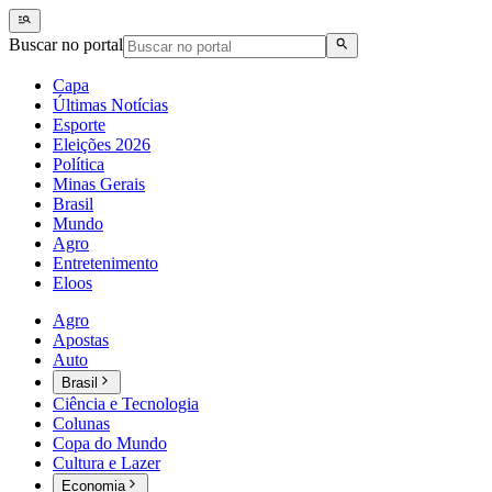
Buscar no portal
Capa
Últimas Notícias
Esporte
Eleições 2026
Política
Minas Gerais
Brasil
Mundo
Agro
Entretenimento
Eloos
Agro
Apostas
Auto
Brasil
Ciência e Tecnologia
Colunas
Copa do Mundo
Cultura e Lazer
Economia