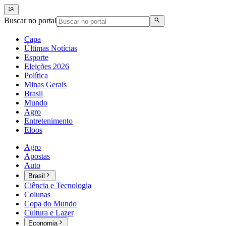
Buscar no portal
Capa
Últimas Notícias
Esporte
Eleições 2026
Política
Minas Gerais
Brasil
Mundo
Agro
Entretenimento
Eloos
Agro
Apostas
Auto
Brasil
Ciência e Tecnologia
Colunas
Copa do Mundo
Cultura e Lazer
Economia