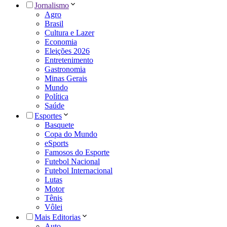
Jornalismo
Agro
Brasil
Cultura e Lazer
Economia
Eleições 2026
Entretenimento
Gastronomia
Minas Gerais
Mundo
Política
Saúde
Esportes
Basquete
Copa do Mundo
eSports
Famosos do Esporte
Futebol Nacional
Futebol Internacional
Lutas
Motor
Tênis
Vôlei
Mais Editorias
Auto