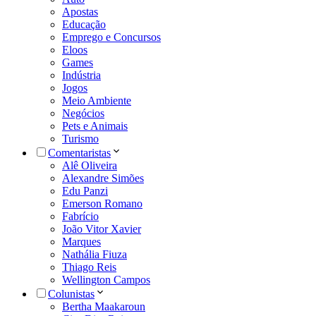
Apostas
Educação
Emprego e Concursos
Eloos
Games
Indústria
Jogos
Meio Ambiente
Negócios
Pets e Animais
Turismo
Comentaristas
Alê Oliveira
Alexandre Simões
Edu Panzi
Emerson Romano
Fabrício
João Vitor Xavier
Marques
Nathália Fiuza
Thiago Reis
Wellington Campos
Colunistas
Bertha Maakaroun