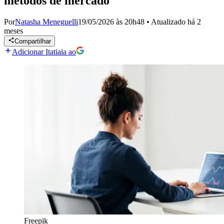
métodos de mercado
Por
Natasha Meneguelli
19/05/2026 às 20h48
•
Atualizado
há 2
meses
Compartilhar
Adicionar Itatiaia ao
Freepik