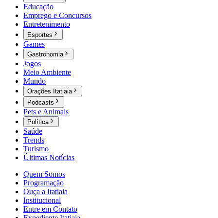
Educação
Emprego e Concursos
Entretenimento
Esportes
Games
Gastronomia
Jogos
Meio Ambiente
Mundo
Orações Itatiaia
Podcasts
Pets e Animais
Política
Saúde
Trends
Turismo
Últimas Notícias
Quem Somos
Programação
Ouça a Itatiaia
Institucional
Entre em Contato
Expediente Itatiaia