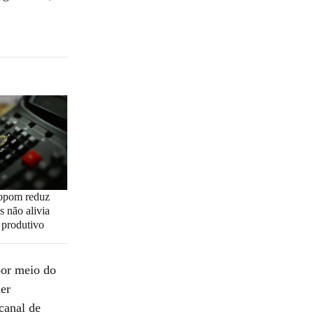
opom reduz
s não alivia
r produtivo
por meio do
ler
canal de