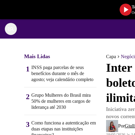
T
Ou
Mais Lidas
Capa
Negóci
Inter
INSS paga parcelas de seus
1
benefícios durante o mês de
bolet
agosto; veja calendário completo
ilimi
Grupo Mulheres do Brasil mira
2
50% de mulheres em cargos de
liderança até 2030
Iniciativa ze
novos corrent
Como funciona a autenticação em
3
Por
Giull
duas etapas nas instituições
financeiras?
19/05/2026 às 1