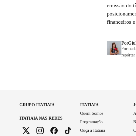
emissão do tí
posicionamen
financeiros 
Por
Giul
Formada 
repórter
GRUPO ITATIAIA
ITATIAIA
Quem Somos
A
ITATIAIA NAS REDES
Programação
B
Ouça a Itatiaia
C