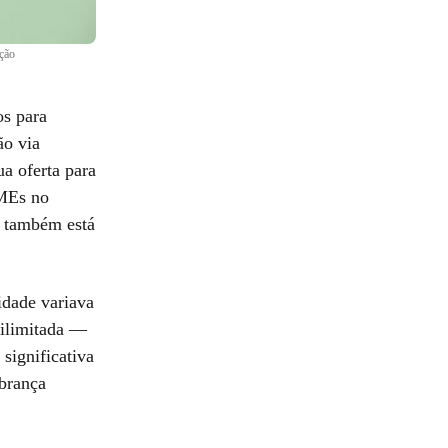
ação
os para
ão via
a oferta para
PMEs no
 e também está
idade variava
r ilimitada —
significativa
obrança