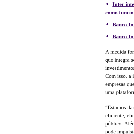
Inter in
como funcio
Banco Int
Banco Int
A medida fort
que integra s
investimento
Com isso, a 
empresas que
uma platafor
“Estamos dan
eficiente, el
público. Além
pode impulsi