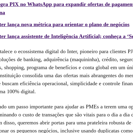
tegra PIX no WhatsApp para expandir ofertas de pagament
na
er lança nova métrica para orientar o plano de negócios
er lança assistente de Inteligência Artificial; conheça a ‘S
alece o ecossistema digital do Inter, pioneiro para clientes PJ
oluções de banking, adquirência (maquininha), crédito, segur
s, shopping, programa de benefícios e conta global em um ún
instituição consolida uma das ofertas mais abrangentes do me
 buscam eficiência operacional, simplicidade e controle fina
ma 100% digital.
do um passo importante para ajudar as PMEs a terem uma o
iminando o custo de transações que são vitais para o dia a dia 
 disso, queremos abrir portas para uma prateleira robusta de 
onar os pequenos negócios, inclusive usando duplicatas como 