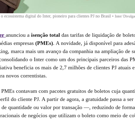
o ecossistema digital do Inter, pioneiro para clientes PJ no Brasil
•
Inter/ Divulg
er
anunciou a
isenção total
das tarifas de liquidação de bolet
médias empresas
(PMEs)
. A novidade, já disponível para ades
king, marca mais um avanço da companhia na ampliação de su
consolidando o Inter como um dos principais parceiros das 
ciativa beneficia os mais de 2,7 milhões de clientes PJ atuais
ra novos correntistas.
s PMEs contavam com pacotes gratuitos de boletos cuja quant
rfil do cliente PJ. A partir de agora, a gratuidade passa a se
o de quantidade ou valor por transação —, reduzindo de forma 
eracionais de negócios que utilizam o boleto como meio de c