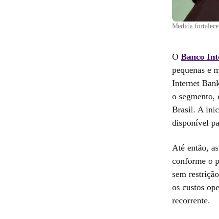
Medida fortalece 
O
Banco Int
pequenas e 
Internet Ban
o segmento, 
Brasil. A ini
disponível pa
Até então, a
conforme o pe
sem restriçã
os custos op
recorrente.