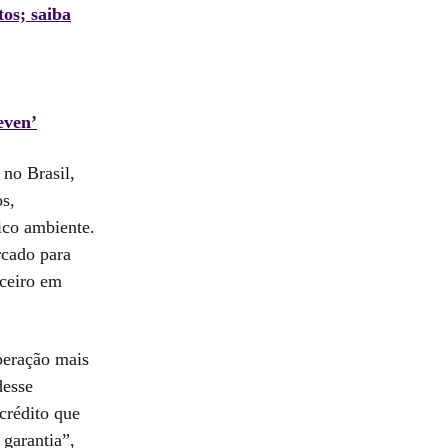
os; saiba
even’
 no Brasil,
os,
ico ambiente.
rcado para
nceiro em
peração mais
desse
crédito que
garantia”,