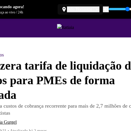
ocando agora!
Belo Horizonte
ça ao vivo
/
24h
os
 zera tarifa de liquidação 
os para PMEs de forma
tada
ra custos de cobrança recorrente para mais de 2,7 milhões de c
istas
ia Gurgel
4h21
•
Atualizado
há 2 meses