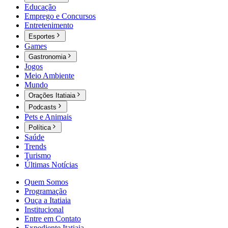
Educação
Emprego e Concursos
Entretenimento
Esportes
Games
Gastronomia
Jogos
Meio Ambiente
Mundo
Orações Itatiaia
Podcasts
Pets e Animais
Política
Saúde
Trends
Turismo
Últimas Notícias
Quem Somos
Programação
Ouça a Itatiaia
Institucional
Entre em Contato
Expediente Itatiaia