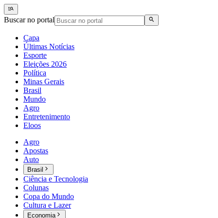
Buscar no portal
Capa
Últimas Notícias
Esporte
Eleições 2026
Política
Minas Gerais
Brasil
Mundo
Agro
Entretenimento
Eloos
Agro
Apostas
Auto
Brasil
Ciência e Tecnologia
Colunas
Copa do Mundo
Cultura e Lazer
Economia