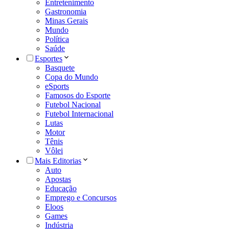
Entretenimento
Gastronomia
Minas Gerais
Mundo
Política
Saúde
Esportes
Basquete
Copa do Mundo
eSports
Famosos do Esporte
Futebol Nacional
Futebol Internacional
Lutas
Motor
Tênis
Vôlei
Mais Editorias
Auto
Apostas
Educação
Emprego e Concursos
Eloos
Games
Indústria