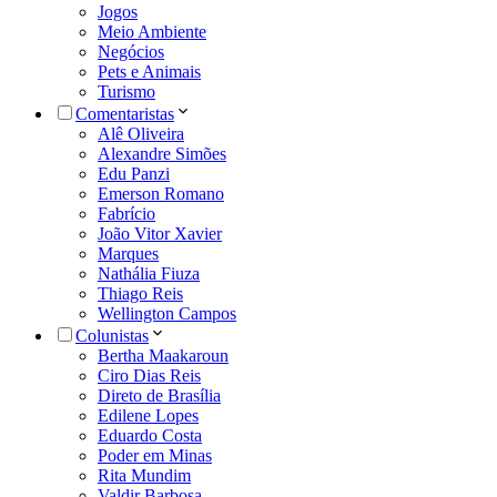
Jogos
Meio Ambiente
Negócios
Pets e Animais
Turismo
Comentaristas
Alê Oliveira
Alexandre Simões
Edu Panzi
Emerson Romano
Fabrício
João Vitor Xavier
Marques
Nathália Fiuza
Thiago Reis
Wellington Campos
Colunistas
Bertha Maakaroun
Ciro Dias Reis
Direto de Brasília
Edilene Lopes
Eduardo Costa
Poder em Minas
Rita Mundim
Valdir Barbosa