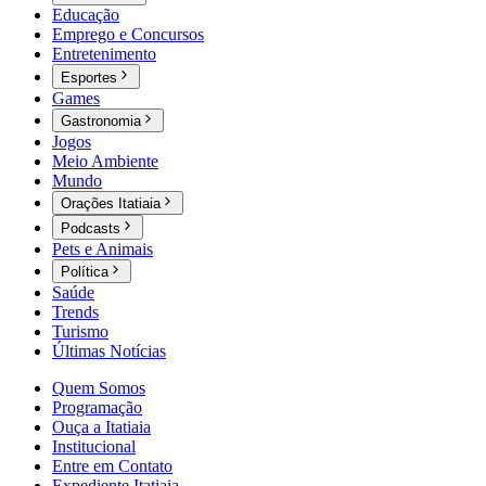
Educação
Emprego e Concursos
Entretenimento
Esportes
Games
Gastronomia
Jogos
Meio Ambiente
Mundo
Orações Itatiaia
Podcasts
Pets e Animais
Política
Saúde
Trends
Turismo
Últimas Notícias
Quem Somos
Programação
Ouça a Itatiaia
Institucional
Entre em Contato
Expediente Itatiaia