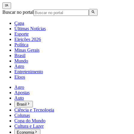
Buscar no portal
Capa
Últimas Notícias
Esporte
Eleições 2026
Política
Minas Gerais
Brasil
Mundo
Agro
Entretenimento
Eloos
Agro
Apostas
Auto
Brasil
Ciência e Tecnologia
Colunas
Copa do Mundo
Cultura e Lazer
Economia