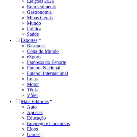
Eleições 2026
Entretenimento
Gastronomia
Minas Gerais
Mundo
Política
Saúde
Esportes
Basquete
Copa do Mundo
eSports
Famosos do Esporte
Futebol Nacional
Futebol Internacional
Lutas
Motor
Tênis
Vôlei
Mais Editorias
Auto
Apostas
Educação
Emprego e Concursos
Eloos
Games