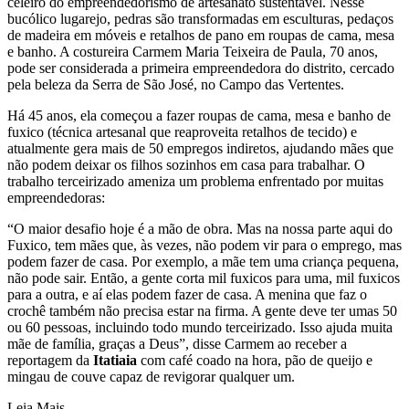
celeiro do empreendedorismo de artesanato sustentável. Nesse
bucólico lugarejo, pedras são transformadas em esculturas, pedaços
de madeira em móveis e retalhos de pano em roupas de cama, mesa
e banho. A costureira Carmem Maria Teixeira de Paula, 70 anos,
pode ser considerada a primeira empreendedora do distrito, cercado
pela beleza da Serra
de
São José, no Campo das Vertentes.
Há 45 anos, ela começou a fazer roupas de cama, mesa e banho de
fuxico (técnica artesanal que reaproveita retalhos de tecido) e
atualmente gera mais de 50 empregos indiretos, ajudando mães que
não podem deixar os filhos sozinhos em casa para trabalhar. O
trabalho terceirizado ameniza um problema enfrentado por muitas
empreendedoras:
“O maior desafio hoje é a mão de obra. Mas na nossa parte aqui do
Fuxico, tem mães que, às vezes, não podem vir para o emprego, mas
podem fazer de casa. Por exemplo, a mãe tem uma criança pequena,
não pode sair. Então, a gente corta mil fuxicos para uma, mil fuxicos
para a outra, e aí elas podem fazer de casa. A menina que faz o
crochê também não precisa estar na firma. A gente deve ter umas 50
ou 60 pessoas, incluindo todo mundo terceirizado. Isso ajuda muita
mãe de família, graças a Deus”, disse Carmem ao receber a
reportagem da
Itatiaia
com café coado na hora, pão de queijo e
mingau de couve capaz de revigorar qualquer um.
Leia Mais