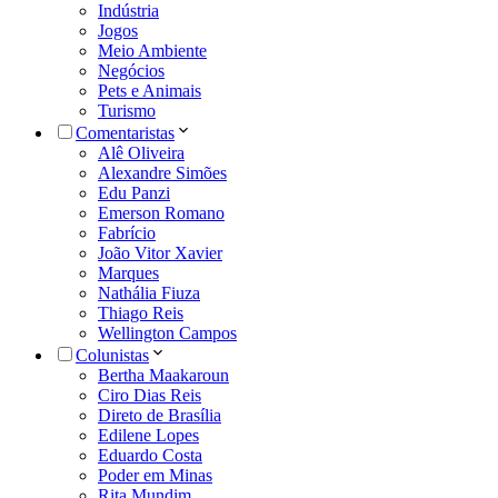
Indústria
Jogos
Meio Ambiente
Negócios
Pets e Animais
Turismo
Comentaristas
Alê Oliveira
Alexandre Simões
Edu Panzi
Emerson Romano
Fabrício
João Vitor Xavier
Marques
Nathália Fiuza
Thiago Reis
Wellington Campos
Colunistas
Bertha Maakaroun
Ciro Dias Reis
Direto de Brasília
Edilene Lopes
Eduardo Costa
Poder em Minas
Rita Mundim